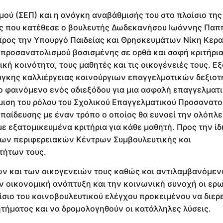
ού (ΣΕΠ) και η ανάγκη αναβάθμισής του στο πλαίσιο της
ης που κατέθεσε ο βουλευτής Δωδεκανήσου Ιωάννης Παππ
ρος την Υπουργό Παιδείας και Θρησκευμάτων Νίκη Κερ
προσανατολισμού βασισμένης σε ορθά και σαφή κριτήρια
κή κοινότητα, τους μαθητές και τις οικογένειές τους. Εξ
άγκης καλλιέργειας καινούργιων επαγγελματικών δεξιοτ
 φαινόμενο ενός αδιεξόδου για μια ασφαλή επαγγελματι
μιση του ρόλου του Σχολικού Επαγγελματικού Προσανατ
κπαίδευσης με έναν τρόπο ο οποίος θα ευνοεί την ολόπλ
εξατομικευμένα κριτήρια για κάθε μαθητή. Προς την ίδ
 των περιφερειακών Κέντρων Συμβουλευτικής και
τήτων τους.
 και των οικογενειών τους καθώς και αντιλαμβανόμεν
ην οικονομική ανάπτυξη και την κοινωνική συνοχή οι ε
ίσιο του κοινοβουλευτικού ελέγχου προκειμένου να διε
ητήματος και να δρομολογηθούν οι κατάλληλες λύσεις.