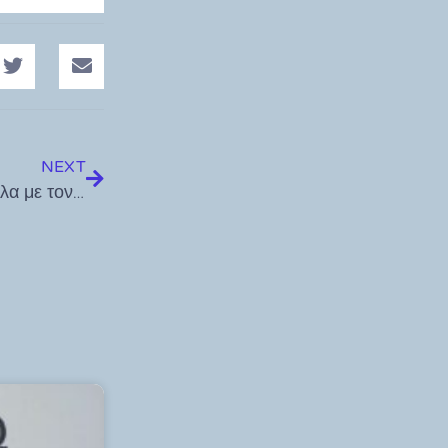
NEXT
Συνάντηση του Υφυπουργού Τουρισμού, κ. Κόνσολα με τον Υφυπουργό Εξωτερικών, κ. Βλάση