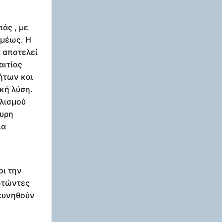
άς , με
αμέως. Η
 αποτελεί
αιτίας
ήτων και
κή λύση.
ολισμού
ευρη
ια
οι την
ρωτώντες
ρευνηθούν