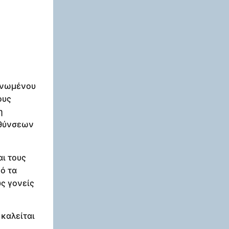
γανωμένου
ους
η
υθύνσεων
ι τους
ό τα
υς γονείς
 καλείται