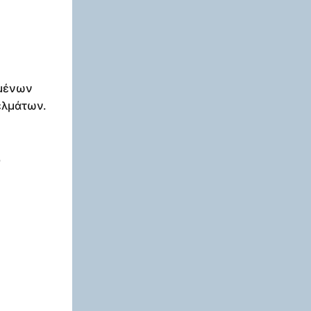
ιμένων
ελμάτων.
ύ