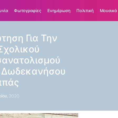
ωνία
Φωτογραφίες
Ενημέρωση
Πολιτική
Μουσικά
τηση Για Την
Σχολικού
σανατολισμού
ς Δωδεκανήσου
ππάς
ρίου, 2020