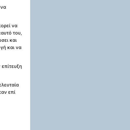
 να
πορεί να
εαυτό του,
σει και
γή και να
 επίτευξη
ελευταία
καν επί