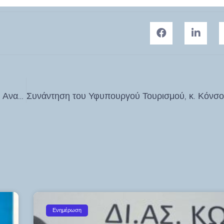
Διεύθυνση Περιβάλλοντος & Καθαριότητας Δήμου Κω: Αναπηρικό αμαξίδιο για το ειδικό σχολείο Κω από την συγκέντρωση 4,5 τόνων καπακιών
Ενημέρωση