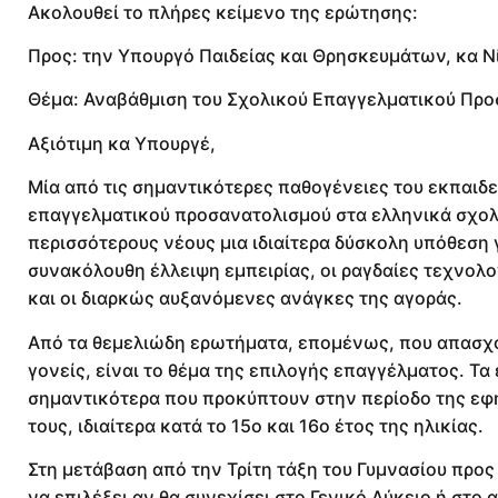
Ακολουθεί το πλήρες κείμενο της ερώτησης:
Προς: την Υπουργό Παιδείας και Θρησκευμάτων, κα 
Θέμα: Αναβάθμιση του Σχολικού Επαγγελματικού Προ
Αξιότιμη κα Υπουργέ,
Μία από τις σημαντικότερες παθογένειες του εκπαι
επαγγελματικού προσανατολισμού στα ελληνικά σχολε
περισσότερους νέους μια ιδιαίτερα δύσκολη υπόθεση γ
συνακόλουθη έλλειψη εμπειρίας, οι ραγδαίες τεχνολ
και οι διαρκώς αυξανόμενες ανάγκες της αγοράς.
Από τα θεμελιώδη ερωτήματα, επομένως, που απασχολ
γονείς, είναι το θέμα της επιλογής επαγγέλματος. Τ
σημαντικότερα που προκύπτουν στην περίοδο της εφηβ
τους, ιδιαίτερα κατά το 15ο και 16ο έτος της ηλικίας.
Στη μετάβαση από την Τρίτη τάξη του Γυμνασίου προς
να επιλέξει αν θα συνεχίσει στο Γενικό Λύκειο ή στο