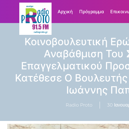
Αρχική
Πρόγραμμα
Επικοιν
Κοινοβουλευτική Ερώ
Αναβάθμιση Του 
Επαγγελματικού Προ
Κατέθεσε Ο Βουλευτή
Ιωάννης Πα
Radio Proto
30 Ιανουα