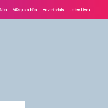
 Νέα
Αθλητικά Νέα
Advertorials
Listen Live ▸