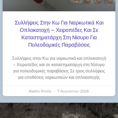
Συλλήψεις Στην Κω Για Ναρκωτικά Και
Οπλοκατοχή – Χειροπέδες Και Σε
Καταστηματάρχη Στη Νίσυρο Για
Πολεοδομικές Παραβάσεις
Συλλήψεις στην Κω για ναρκωτικά και οπλοκατοχή
– Χειροπέδες και σε καταστηματάρχη στη Νίσυρο
για πολεοδομικές παραβάσεις Σε τρεις συλλήψεις
για υποθέσεις ναρκωτικών και οπλοκατοχής
Radio Proto
7 Αυγούστου 2026