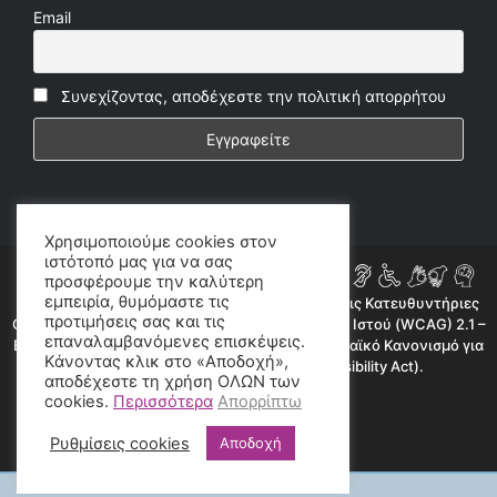
Email
Συνεχίζοντας, αποδέχεστε την πολιτική απορρήτου
Χρησιμοποιούμε cookies στον
ιστότοπό μας για να σας
προσφέρουμε την καλύτερη
εμπειρία, θυμόμαστε τις
Η ιστοσελίδα μας συμμορφώνεται εν μέρει με τις Κατευθυντήριες
προτιμήσεις σας και τις
Οδηγίες για την Προσβασιμότητα Περιεχομένου Ιστού (WCAG) 2.1 –
επαναλαμβανόμενες επισκέψεις.
Επίπεδο AA, όπως προβλέπεται από τον Ευρωπαϊκό Κανονισμό για
Κάνοντας κλικ στο «Αποδοχή»,
την Προσβασιμότητα (European Accessibility Act).
αποδέχεστε τη χρήση ΟΛΩΝ των
©2020 radioproto.gr
cookies.
Περισσότερα
Απορρίπτω
Ρυθμίσεις cookies
Αποδοχή