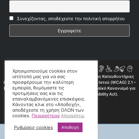
Συνεχίζοντας, αποδέχεστε την πολιτική απορρήτου
Χρησιμοποιούμε cookies στον
ιστότοπό μας για να σας
Η ιστοσελίδα μας συμμορφώνεται εν μέρει με τις Κατευθυντήριες
προσφέρουμε την καλύτερη
Οδηγίες για την Προσβασιμότητα Περιεχομένου Ιστού (WCAG) 2.1 –
εμπειρία, θυμόμαστε τις
Επίπεδο AA, όπως προβλέπεται από τον Ευρωπαϊκό Κανονισμό για
προτιμήσεις σας και τις
την Προσβασιμότητα (European Accessibility Act).
επαναλαμβανόμενες επισκέψεις.
©2020 radioproto.gr
Κάνοντας κλικ στο «Αποδοχή»,
αποδέχεστε τη χρήση ΟΛΩΝ των
cookies.
Περισσότερα
Απορρίπτω
Ρυθμίσεις cookies
Αποδοχή