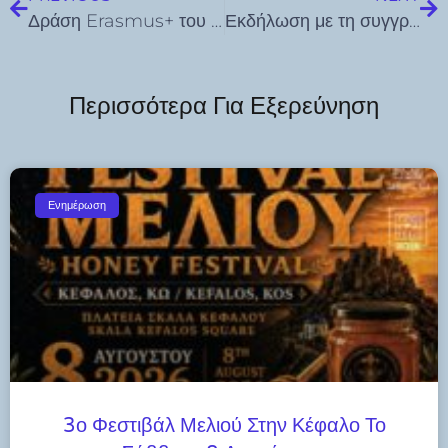
Δράση Erasmus+ του Γυμνασίου Λ.Τ. Χάλκης: Επαγγέλματα που χάνονται – ‘’Let’s not forget, let’s keep alive’’
Εκδήλωση με τη συγγραφέα Ερασμία Μαρία Αγγελίδου στην Δημοτική Βιβλιοθήκη Λέρου Παρασκευή 10 Ιουλίου
Περισσότερα Για Εξερεύνηση
Ενημέρωση
3ο Φεστιβάλ Μελιού Στην Κέφαλο Το