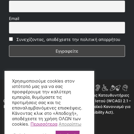
Email
Συνεχίζοντας, αποδέχεστε την πολιτική απορρήτου
Χρησιμοποιούμε cookies στον
ιστότοπό μας για να σας
προσφέρουμε την καλύτερη
Η ιστοσελίδα μας συμμορφώνεται εν μέρει με τις Κατευθυντήριες
εμπειρία, θυμόμαστε τις
Οδηγίες για την Προσβασιμότητα Περιεχομένου Ιστού (WCAG) 2.1 –
προτιμήσεις σας και τις
Επίπεδο AA, όπως προβλέπεται από τον Ευρωπαϊκό Κανονισμό για
επαναλαμβανόμενες επισκέψεις.
την Προσβασιμότητα (European Accessibility Act).
Κάνοντας κλικ στο «Αποδοχή»,
αποδέχεστε τη χρήση ΟΛΩΝ των
©2020 radioproto.gr
cookies.
Περισσότερα
Απορρίπτω