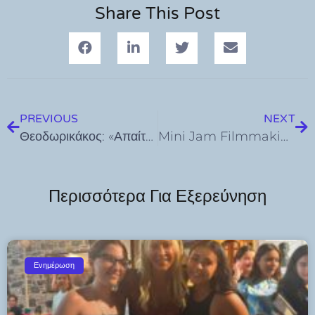
Share This Post
PREVIOUS
NEXT
Θεοδωρικάκος: «Απαίτηση της κοινωνίας και της πολιτείας να βρεθούν όλοι οι ένοχοι». Είμαστε όλοι συγκλονισμένοι και η αστυνομία κάνει σωστά τη δουλειά της
Mini Jam Filmmaking. Νέος online εκπαιδευτικός διαγωνισμός δημιουργίας βίντεο για νέους/ες 12-18 ετών από το UTech Lab του Ιδρύματος Ευγενίδου
Περισσότερα Για Εξερεύνηση
Ενημέρωση