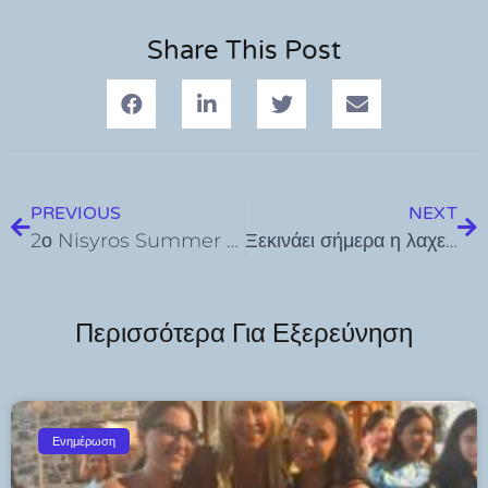
Share This Post
PREVIOUS
NEXT
2ο Nisyros Summer Festival: Μαρίνα Σάττι live!Κυριακή 21 Ιουλίου στο Λιμάνι Νισύρου
Ξεκινάει σήμερα η λαχειοφόρος αγορά του Φοίβου
Περισσότερα Για Εξερεύνηση
Ενημέρωση