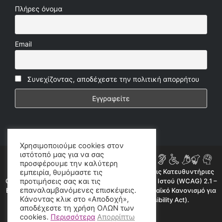
Πλήρες όνομα
Email
Συνεχίζοντας, αποδέχεστε την πολιτική απορρήτου
Χρησιμοποιούμε cookies στον
ιστότοπό μας για να σας
προσφέρουμε την καλύτερη
Η ιστοσελίδα μας συμμορφώνεται εν μέρει με τις Κατευθυντήριες
εμπειρία, θυμόμαστε τις
Οδηγίες για την Προσβασιμότητα Περιεχομένου Ιστού (WCAG) 2.1 –
προτιμήσεις σας και τις
επαναλαμβανόμενες επισκέψεις.
Επίπεδο AA, όπως προβλέπεται από τον Ευρωπαϊκό Κανονισμό για
Κάνοντας κλικ στο «Αποδοχή»,
την Προσβασιμότητα (European Accessibility Act).
αποδέχεστε τη χρήση ΟΛΩΝ των
©2020 radioproto.gr
cookies.
Περισσότερα
Απορρίπτω