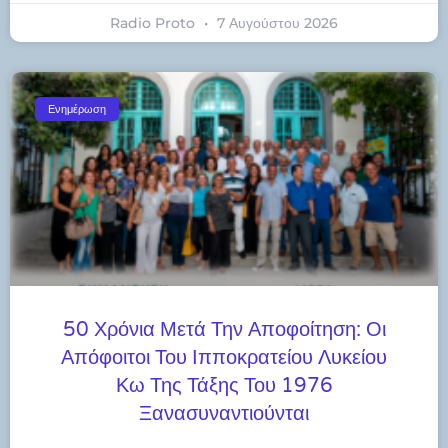
Radio Proto
7 Αυγούστου 2026
Ενημέρωση
50 Χρόνια Μετά Την Αποφοίτηση: Οι
Απόφοιτοι Του Ιπποκρατείου Λυκείου
Κω Της Τάξης Του 1976
Ξανασυναντιούνται