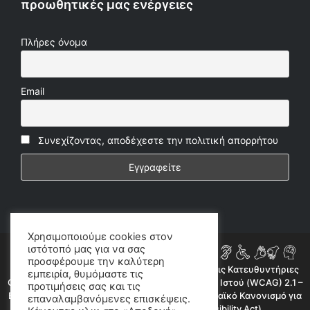
προωθητικές μας ενέργειες
Πλήρες όνομα
Email
Συνεχίζοντας, αποδέχεστε την πολιτική απορρήτου
Χρησιμοποιούμε cookies στον
ιστότοπό μας για να σας
προσφέρουμε την καλύτερη
Η ιστοσελίδα μας συμμορφώνεται εν μέρει με τις Κατευθυντήριες
εμπειρία, θυμόμαστε τις
Οδηγίες για την Προσβασιμότητα Περιεχομένου Ιστού (WCAG) 2.1 –
προτιμήσεις σας και τις
Επίπεδο AA, όπως προβλέπεται από τον Ευρωπαϊκό Κανονισμό για
επαναλαμβανόμενες επισκέψεις.
την Προσβασιμότητα (European Accessibility Act).