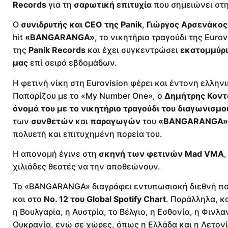
Records
για τη
σαρωτική επιτυχία
που σημειώνει στ
Ο
συνιδρυτής και CEO της Panik
,
Γιώργος Αρσενάκος
hit
«BANGARANGA»
, το νικητήριο τραγούδι της Euro
της
Panik Records
και έχει συγκεντρώσει
εκατομμύρι
μας
επί σειρά εβδομάδων.
Η φετινή νίκη στη Eurovision φέρει και έντονη ελλην
Παπαρίζου με το «My Number One», ο
Δημήτρης Κον
όνομά του με το νικητήριο τραγούδι του διαγωνισμο
των
συνθετών
και
παραγωγών
του
«BANGARANGA»
πολυετή και επιτυχημένη πορεία του.
Η απονομή έγινε στη
σκηνή των φετινών Mad VMA
χιλιάδες θεατές να την αποθεώνουν.
Το «BANGARANGA» διαγράφει εντυπωσιακή διεθνή πο
και στο
Νο. 12 του Global Spotify Chart
. Παράλληλα, κ
η Βουλγαρία, η Αυστρία, το Βέλγιο, η Εσθονία, η Φινλαν
Ουκρανία, ενώ σε χώρες, όπως η Ελλάδα και η Λετονί