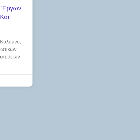
ν Έργων
Και
 Κάλυμνο,
ρωτικών
ηνοτρόφων