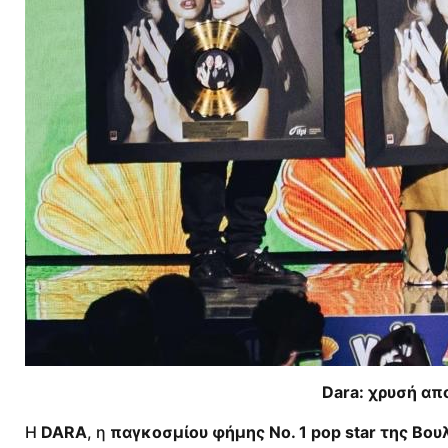
Dara: χρυσή απ
Η
DARA
, η
παγκοσμίου φήμης Νο. 1 pop star της Βουλ