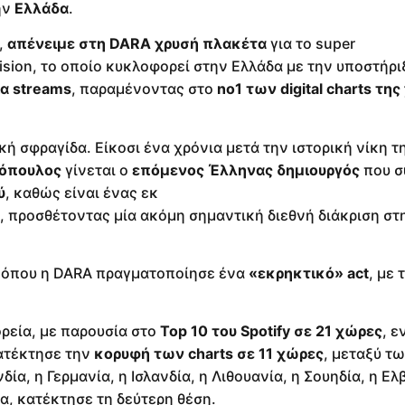
ην
Ελλάδα
.
,
απένειμε στη DARA χρυσή πλακέτα
για το super
vision, το οποίο κυκλοφορεί στην Ελλάδα με την υποστήρι
α streams
, παραμένοντας στο
no1 των digital charts τη
ική σφραγίδα. Είκοσι ένα χρόνια μετά την ιστορική νίκη 
τόπουλος
γίνεται ο
επόμενος Έλληνας δημιουργός
που σ
ύ
, καθώς είναι ένας εκ
, προσθέτοντας μία ακόμη σημαντική διεθνή διάκριση στ
, όπου η DARA πραγματοποίησε ένα
«εκρηκτικό» act
, με 
ρεία, με παρουσία στο
Top 10 του Spotify σε 21 χώρες
, 
ατέκτησε την
κορυφή των charts σε 11 χώρες
, μεταξύ τ
δία, η Γερμανία, η Ισλανδία, η Λιθουανία, η Σουηδία, η Ελ
α, κατέκτησε τη δεύτερη θέση.