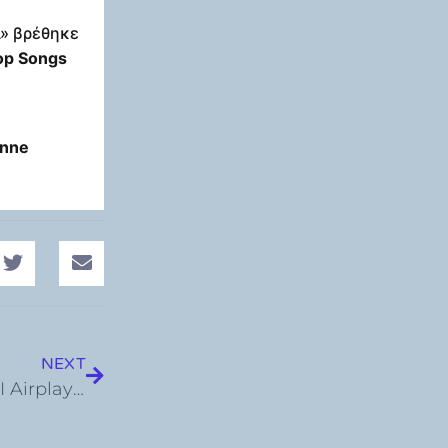
A» βρέθηκε
op Songs
Anne
NEXT
Θοδωρής Φέρρης – «Είπες»: no1 στο Official IFPI Airplay Chart για 3 μήνες