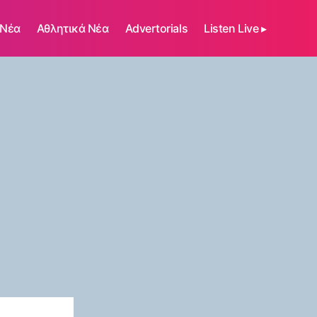
 Νέα
Αθλητικά Νέα
Advertorials
Listen Live ▸