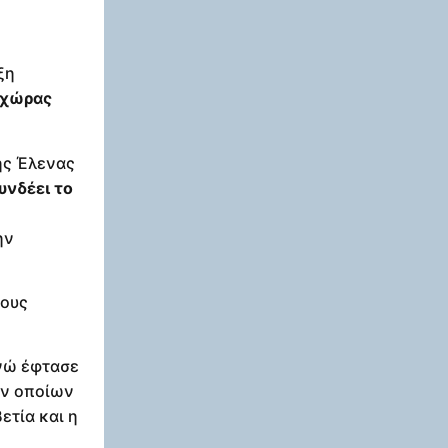
ξη
ς χώρας
της Έλενας
υνδέει το
ην
τους
ενώ έφτασε
ων οποίων
βετία και η