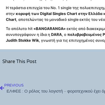
Η τεράστια επιτυχία του Νο. 1 single της πολυεπιτ
στην
κορυφή των Digital Singles Chart στην Ελλάδα
κ
Chart
, αποτελώντας το μοναδικό single εκτός του νέο
Το απόλυτο hit
«BANGARANGA»
εκτός από διακεκρι
συνυπογράφουν η ίδια η
DARA
, ο
πολυβραβευμένος Ρ
Judith Stokke Wik
, γνωστή για τις επιτυχημένες συνε
Share This Post
PREVIOUS
ΕΛΦΕΕ : Ο ρόλος του λογιστή – φοροτεχνικού έχει ό