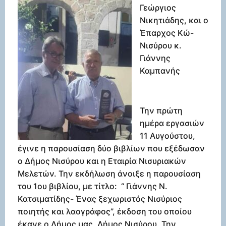
Γεώργιος
Νικητιάδης, και ο
Έπαρχος Κώ-
Νισύρου κ.
Γιάννης
Καμπανής
Την πρώτη
ημέρα εργασιών
11 Αυγούστου,
έγινε η παρουσίαση δύο βιβλίων που εξέδωσαν
ο Δήμος Νισύρου και η Εταιρία Νισυριακών
Μελετών. Την εκδήλωση άνοιξε η παρουσίαση
του 1ου βιβλίου, με τίτλο: “ Γιάννης Ν.
Κατσιματίδης- Ένας ξεχωριστός Νισύριος
ποιητής και λαογράφος”, έκδοση του οποίου
έκανε ο Δήμος μας, Δήμος Νισύρου. Την