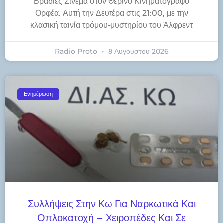
Βραδιές Σινεμά στον Θερινό Κινηματογράφο
Ορφέα. Αυτή την Δευτέρα στις 21:00, με την
κλασική ταινία τρόμου-μυστηρίου του Άλφρεντ
Radio Proto
8 Αυγούστου 2026
Ενημέρωση
Συλλήψεις Στην Κω Για Ναρκωτικά Και
Οπλοκατοχή – Χειροπέδες Και Σε