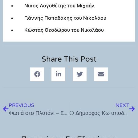
• Νίκος Λογοθέτης του Μιχαήλ
• Γιάννης Παπαδάκης του Νικολάου
• Κώστας Θεοδώρου του Νικολάου
Share This Post
PREVIOUS
NEXT
Φωτιά στο Πλατάνι – Συνελήφθη ύποπτος για εμπρησμό
O Δήμαρχος Κω υποδέχθηκε την αποστολή του Δήμου Μπόντρουμ για την σημερινή συναυλία αδελφικής αλληλεγγύης