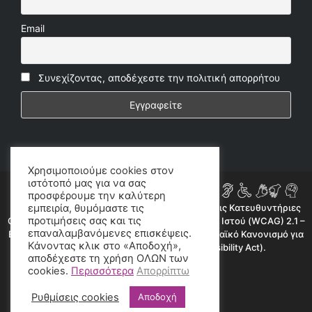
Email
Συνεχίζοντας, αποδέχεστε την πολιτική απορρήτου
Χρησιμοποιούμε cookies στον
ιστότοπό μας για να σας
προσφέρουμε την καλύτερη
Η ιστοσελίδα μας συμμορφώνεται εν μέρει με τις Κατευθυντήριες
εμπειρία, θυμόμαστε τις
προτιμήσεις σας και τις
Οδηγίες για την Προσβασιμότητα Περιεχομένου Ιστού (WCAG) 2.1 –
επαναλαμβανόμενες επισκέψεις.
Επίπεδο AA, όπως προβλέπεται από τον Ευρωπαϊκό Κανονισμό για
Κάνοντας κλικ στο «Αποδοχή»,
την Προσβασιμότητα (European Accessibility Act).
αποδέχεστε τη χρήση ΟΛΩΝ των
©2020 radioproto.gr
cookies.
Περισσότερα
Απορρίπτω
Ρυθμίσεις cookies
Αποδοχή