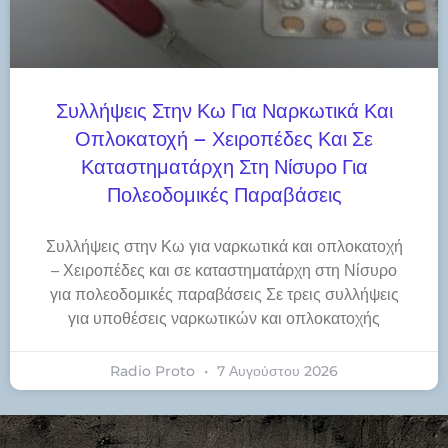
Συλλήψεις Στην Κω Για Ναρκωτικά Και
Οπλοκατοχή – Χειροπέδες Και Σε
Καταστηματάρχη Στη Νίσυρο Για
Πολεοδομικές Παραβάσεις
Συλλήψεις στην Κω για ναρκωτικά και οπλοκατοχή
– Χειροπέδες και σε καταστηματάρχη στη Νίσυρο
για πολεοδομικές παραβάσεις Σε τρεις συλλήψεις
για υποθέσεις ναρκωτικών και οπλοκατοχής
Radio Proto
7 Αυγούστου 2026