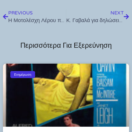
PREVIOUS
NEXT
Η Μοτολέσχη Λέρου πάει μονοήμερη εκδρομή στην Κω την Κυριακή 10 Ιουλίου
Κ. Γαβαλά για δηλώσεις Γιασιράνη περί κενών στο νοσοκομείο Κω : “Η εν λόγω κυρία είναι πιθανό να ζει στο παρελθόν και δεν αισθάνεται την πίεση και την ώθηση της προόδου αλλά ούτε και την πίεση της εξωφρενικής και επικίνδυνης πραγματικότητας !”
Περισσότερα Για Εξερεύνηση
Ενημέρωση