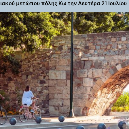
ακού μετώπου πόλης Κω την Δευτέρα 21 Ιουλίου