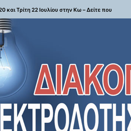
 και Τρίτη 22 Ιουλίου στην Κω – Δείτε που