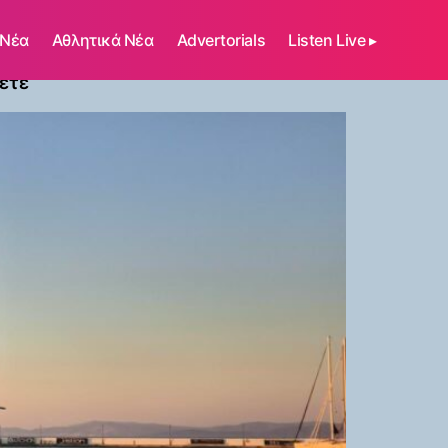
 Νέα
Αθλητικά Νέα
Advertorials
Listen Live ▸
ετε