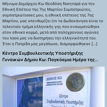
Μήνυμα Δημάρχου Κω Θεοδόση Νικηταρά για την
Εθνική Επέτειο της 7ης Μαρτίου Συμπατριώτες,
συμπατριώτισσες μου, η εθνική επέτειος της 7ης
Μαρτίου, μας υπενθυμίζει ότι τα Δωδεκάνησα είναι το
τελευταίο τμήμα ελληνικής γης που ενσωματώθηκε
στον εθνικό κορμό, μετά από πολύχρονους αγώνες
του λαού μας να διατηρήσει την ελληνικότητά του.
Έτσι η Πατρίδα μας μεγάλωσε, διαμορφώθηκαν […]
Κέντρο Συμβουλευτικής Υποστήριξης
Γυναικών Δήμου Κω: Παγκόσμια Ημέρα της
Γυναίκας – Διεθνής Ημέρα των Δικαιωμάτων
των Γυναικών