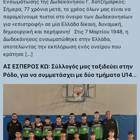
Ενσωμάτωσης της Δωδεκανήσου Γ. Χατζημάρκος:
Σήμερα, 77 χρόνια μετά, το χρέος όλων μας είναι να
παραμείνουμε πιστοί στο όνειρο των Δωδεκανησίων
για «επιστροφή» σε μία Ελλάδα δίκαιη, δυναμική,
δημιουργική και περήφανη! Στις 7 Μαρτίου 1948, η
Δωδεκάνησος ενσωματώθηκε στην Ελλάδα,
αποτελώντας την εκπλήρωση ενός ονείρου που
κράτησε […]
ΑΣ ΕΣΠΕΡΟΣ ΚΩ: Σύλλογός μας ταξιδεύει στην
Ρόδο, για να συμμετάσχει με δύο τμήματα U14
αγοριών, στο τουρνουά που θα διοργανώσει το
Ροδίων Άθλησης υπό την αιγίδα της ΤΕ ΕΟΚ
Δωδεκανήσου.