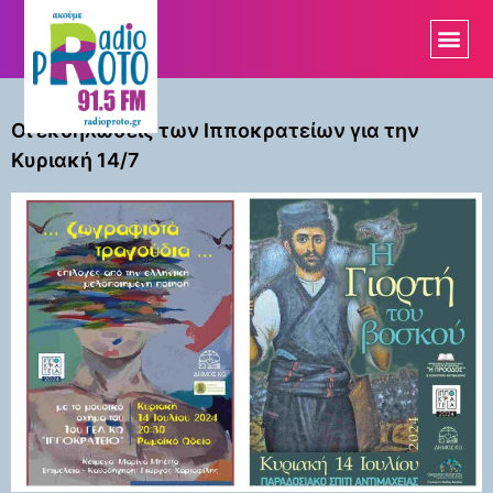
στο
Ημέρα:
12 Ιουλίου
περιεχόμενο
2024
Οι εκδηλώσεις των Ιπποκρατείων για την
Κυριακή 14/7