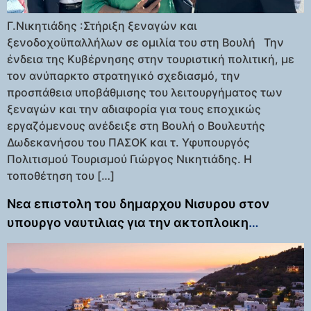
Γ.Νικητιάδης :Στήριξη ξεναγών και
ξενοδοχοϋπαλλήλων σε ομιλία του στη Βουλή Την
ένδεια της Κυβέρνησης στην τουριστική πολιτική, με
τον ανύπαρκτο στρατηγικό σχεδιασμό, την
προσπάθεια υποβάθμισης του λειτουργήματος των
ξεναγών και την αδιαφορία για τους εποχικώς
εργαζόμενους ανέδειξε στη Βουλή ο Βουλευτής
Δωδεκανήσου του ΠΑΣΟΚ και τ. Υφυπουργός
Πολιτισμού Τουρισμού Γιώργος Νικητιάδης. Η
τοποθέτηση του […]
Νεα επιστολη του δημαρχου Νισυρου στον
υπουργο ναυτιλιας για την ακτοπλοικη
συνδεση Κω Νισυρου