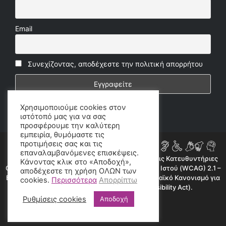
Email
Συνεχίζοντας, αποδέχεστε την πολιτική απορρήτου
Χρησιμοποιούμε cookies στον
ιστότοπό μας για να σας
προσφέρουμε την καλύτερη
εμπειρία, θυμόμαστε τις
προτιμήσεις σας και τις
επαναλαμβανόμενες επισκέψεις.
Η ιστοσελίδα μας συμμορφώνεται εν μέρει με τις Κατευθυντήριες
Κάνοντας κλικ στο «Αποδοχή»,
Οδηγίες για την Προσβασιμότητα Περιεχομένου Ιστού (WCAG) 2.1 –
αποδέχεστε τη χρήση ΟΛΩΝ των
Επίπεδο AA, όπως προβλέπεται από τον Ευρωπαϊκό Κανονισμό για
cookies.
Περισσότερα
Απορρίπτω
την Προσβασιμότητα (European Accessibility Act).
Ρυθμίσεις cookies
Αποδοχή
©2020 radioproto.gr