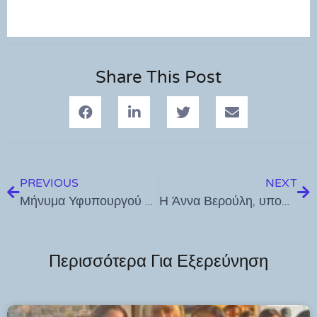
Share This Post
PREVIOUS
NEXT
Μήνυμα Υφυπουργού Ναυτιλίας και Νησιωτικής Πολιτικής, Γιάννη Παππά, για τις πανελλήνιες εξετάσεις
Η Άννα Βερούλη, υποψήφια ευρωβουλευτής με το ΠΑΣΟΚ-ΚΙΝΑΛ, στην Κάλυμνο (φωτος κ βίντεο)
Περισσότερα Για Εξερεύνηση