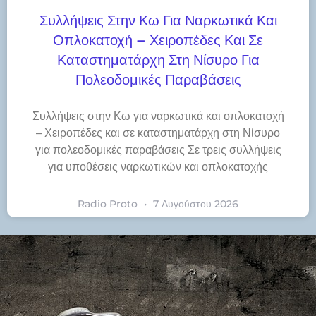
Συλλήψεις Στην Κω Για Ναρκωτικά Και
Οπλοκατοχή – Χειροπέδες Και Σε
Καταστηματάρχη Στη Νίσυρο Για
Πολεοδομικές Παραβάσεις
Συλλήψεις στην Κω για ναρκωτικά και οπλοκατοχή
– Χειροπέδες και σε καταστηματάρχη στη Νίσυρο
για πολεοδομικές παραβάσεις Σε τρεις συλλήψεις
για υποθέσεις ναρκωτικών και οπλοκατοχής
Radio Proto
7 Αυγούστου 2026