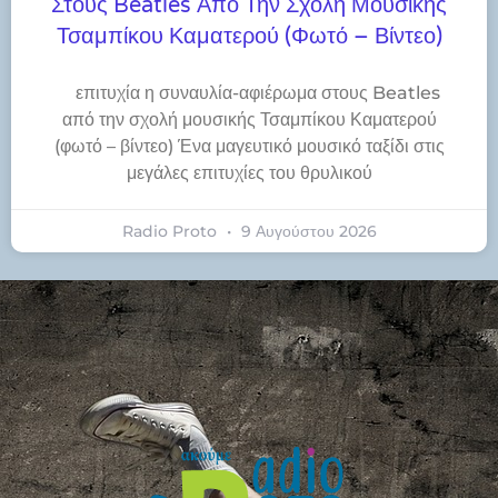
Στους Beatles Από Την Σχολή Μουσικής
Τσαμπίκου Καματερού (φωτό – Βίντεο)
​επιτυχία η συναυλία-αφιέρωμα στους Beatles
από την σχολή μουσικής Τσαμπίκου Καματερού
(φωτό – βίντεο) Ένα μαγευτικό μουσικό ταξίδι στις
μεγάλες επιτυχίες του θρυλικού
Radio Proto
9 Αυγούστου 2026