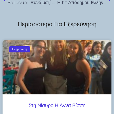
Barbouni: Ξανά μαζί από Πέμπτη 27 Μαΐου
Η ΓΓ Απόδημου Ελληνισμού και Δημόσιας Διπλωματίας στηρίζει τους Έλληνες καλλιτέχνες και προβάλλει διεθνώς τη σύγχρονη ελληνική δημιουργία
Περισσότερα Για Εξερεύνηση
Ενημέρωση
Στη Νίσυρο Η Άννα Βίσση