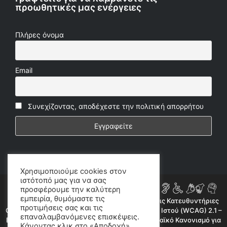
προωθητικές μας ενέργειες
Πλήρες όνομα
Email
Συνεχίζοντας, αποδέχεστε την πολιτική απορρήτου
Χρησιμοποιούμε cookies στον
ιστότοπό μας για να σας
προσφέρουμε την καλύτερη
εμπειρία, θυμόμαστε τις
Η ιστοσελίδα μας συμμορφώνεται εν μέρει με τις Κατευθυντήριες
προτιμήσεις σας και τις
Οδηγίες για την Προσβασιμότητα Περιεχομένου Ιστού (WCAG) 2.1 –
επαναλαμβανόμενες επισκέψεις.
Επίπεδο AA, όπως προβλέπεται από τον Ευρωπαϊκό Κανονισμό για
Κάνοντας κλικ στο «Αποδοχή»,