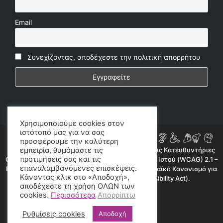
Email
Συνεχίζοντας, αποδέχεστε την πολιτική απορρήτου
Χρησιμοποιούμε cookies στον
ιστότοπό μας για να σας
προσφέρουμε την καλύτερη
εμπειρία, θυμόμαστε τις
Η ιστοσελίδα μας συμμορφώνεται εν μέρει με τις Κατευθυντήριες
προτιμήσεις σας και τις
Οδηγίες για την Προσβασιμότητα Περιεχομένου Ιστού (WCAG) 2.1 –
επαναλαμβανόμενες επισκέψεις.
Επίπεδο AA, όπως προβλέπεται από τον Ευρωπαϊκό Κανονισμό για
Κάνοντας κλικ στο «Αποδοχή»,
την Προσβασιμότητα (European Accessibility Act).
αποδέχεστε τη χρήση ΟΛΩΝ των
©2020 radioproto.gr
cookies.
Περισσότερα
Απορρίπτω
Ρυθμίσεις cookies
Αποδοχή