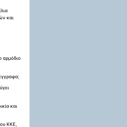
ίλια
ών και
το αρμόδιο
 έγγραφα;
ύγει
ικία και
ου ΚΚΕ,