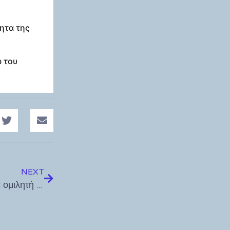
ητα της
ρ του
NEXT
Εκδήλωση της Αστικής Εταιρείας “Ιπποκράτης” με ομιλητή τον κ. Γεώργιο Σταματόγιαννη (Πλοίαρχο Πολεμικού Ναυτικού)