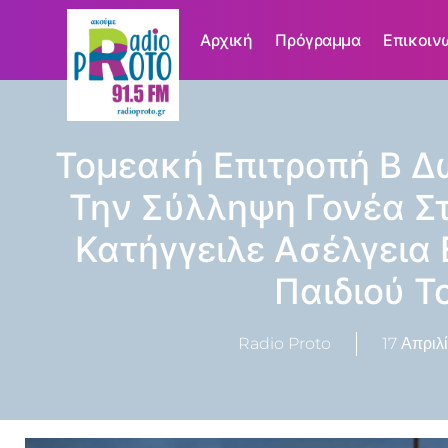
Αρχική
Πρόγραμμα
Επικοιν
Τομεακή Επιτροπή Β Δ
Την Σύλληψη Γονέα Σ
Κατήγγειλε Ασέλγεια 
Παιδιού Τ
Radio Proto
17 Απριλ