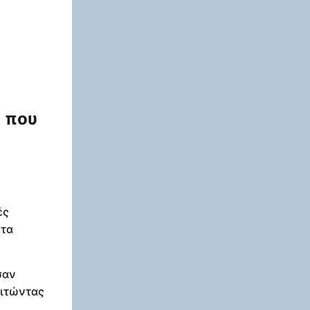
ο που
ές
ητα
σαν
αιτώντας