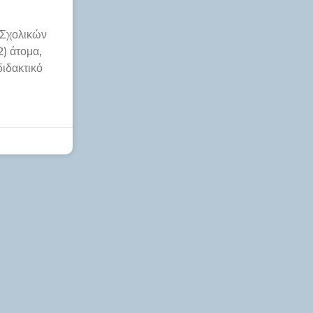
 Σχολικών
) άτομα,
διδακτικό