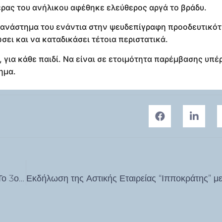
ρας του ανήλικου αφέθηκε ελεύθερος αργά το βράδυ.
ο ανάστημα του ενάντια στην ψευδεπίγραφη προοδευτικότ
ει και να καταδικάσει τέτοια περιστατικά.
, για κάθε παιδί. Να είναι σε ετοιμότητα παρέμβασης υπέ
ημα.
”ΠΑΙΔΙ ΚΑΙ ΔΙΑΔΙΚΤΥΟ. Ο ΡΟΛΟΣ ΤΩΝ ΓΟΝΕΩΝ” – Το 3ο Δημοτικό Σχολείο Κω σας προσκαλεί στην τελευταία συνάντηση της Σχολής Γονέων