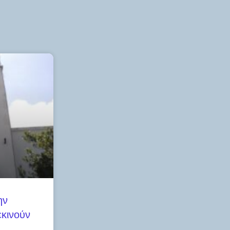
ην
κινούν