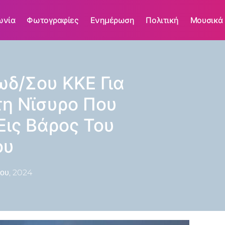
ωνία
Φωτογραφίες
Ενημέρωση
Πολιτική
Μουσικά
ωδ/σου ΚΚΕ Για
τη Νϊσυρο Που
Εις Βάρος Του
ου
ίου, 2024