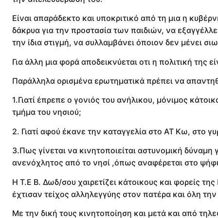
Είναι απαράδεκτο και υποκριτικό από τη μια η κυβέρν
δάκρυα για την προστασία των παιδιών, να εξαγγέλλε
την ίδια στιγμή, να συλλαμβάνει όποιον δεν μένει σ
Για άλλη μια φορά αποδεικνύεται οτι η πολιτική της ε
Παράλληλα ορισμένα ερωτηματικά πρέπει να απαντη
1.Γιατί έπρεπε ο γονιός του ανήλικου, μόνιμος κάτοικ
τμήμα του νησιού;
2. Γιατί αφού έκανε την καταγγελία στο ΑΤ Κω, στο γ
3.Πως γίνεται να κινητοποιείται αστυνομική δύναμη 
ανενόχλητος από το νησί ,όπως αναφέρεται στο ψήφ
Η Τ.Ε Β. Δωδ/σου χαιρετίζει κάτοικους και φορείς τη
έχτισαν τείχος αλληλεγγύης στον πατέρα και όλη την
Με την δική τους κινητοποίηση και μετά και από τη