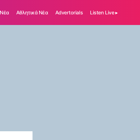
 Νέα
Αθλητικά Νέα
Advertorials
Listen Live ▸