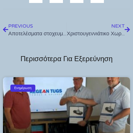
PREVIOUS
NEXT
Αποτελέσματα στοχευμένων αστυνομικών δράσεων που πραγματοποιήθηκαν στα νησιά του Νοτίου Αιγαίου το διάστημα από 9 έως 15 Δεκεμβρίου 2024
Χριστουγεννιάτικο Χωριό στο «ΧΑΝΙ» – Ανοικτά μέχρι 23 Δεκεμβρίου για μοναδικές στιγμές γιορτινές!
Περισσότερα Για Εξερεύνηση
Ενημέρωση