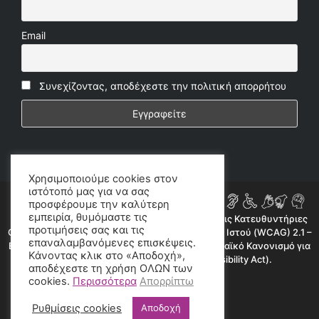
Email
Συνεχίζοντας, αποδέχεστε την πολιτική απορρήτου
Χρησιμοποιούμε cookies στον
ιστότοπό μας για να σας
προσφέρουμε την καλύτερη
εμπειρία, θυμόμαστε τις
Η ιστοσελίδα μας συμμορφώνεται εν μέρει με τις Κατευθυντήριες
προτιμήσεις σας και τις
Οδηγίες για την Προσβασιμότητα Περιεχομένου Ιστού (WCAG) 2.1 –
επαναλαμβανόμενες επισκέψεις.
Επίπεδο AA, όπως προβλέπεται από τον Ευρωπαϊκό Κανονισμό για
Κάνοντας κλικ στο «Αποδοχή»,
την Προσβασιμότητα (European Accessibility Act).
αποδέχεστε τη χρήση ΟΛΩΝ των
cookies.
Περισσότερα
Απορρίπτω
©2020 radioproto.gr
Ρυθμίσεις cookies
Αποδοχή