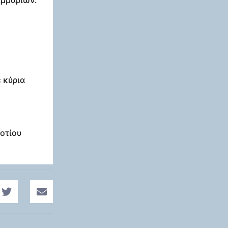
 κύρια
οτίου