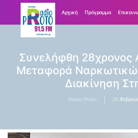
Αρχική
Πρόγραμμα
Επικοιν
Συνελήφθη 28χρονος 
Μεταφορά Ναρκωτικών
Διακίνηση Στ
Radio Proto
26 Φεβρουα