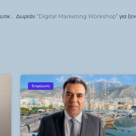
Συνελήφθη ημεδαπός για προμήθεια – διακίνηση ναρκωτικών στην Πάτμο Κατασχέθηκαν -35- γραμμάρια κοκαΐνης
Ενημέρωση