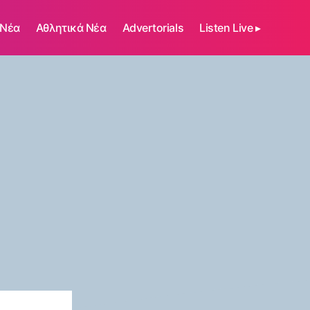
 Νέα
Αθλητικά Νέα
Advertorials
Listen Live ▸