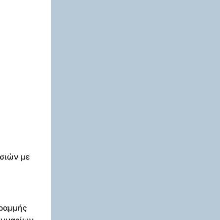
υσιών με
γραμμής
αμμαρίων.