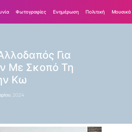
ωνία
Φωτογραφίες
Ενημέρωση
Πολιτική
Μουσικά
Αλλοδαπός Για
 Με Σκοπό Τη
ην Κω
ρίου, 2024