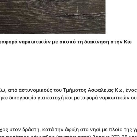
ταφορά ναρκωτικών με σκοπό τη διακίνηση στην Κω
Κω, από αστυνομικούς του Τμήματος Ασφαλείας Κω, ένας
ηκε δικογραφία για κατοχή και μεταφορά ναρκωτικών ο
ος στον δράστη, κατά την άφιξη στο νησί με πλοίο της 
φερε ποσότητα κάνναβης (ακατέργαστη) βάρους 272,65 γρ