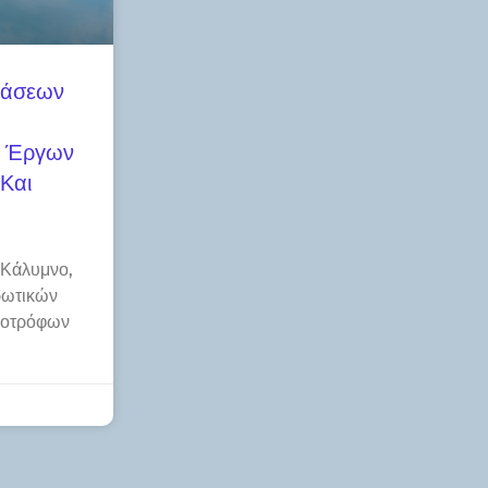
τάσεων
ν Έργων
Και
 Κάλυμνο,
ρωτικών
ηνοτρόφων