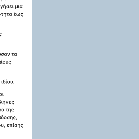
γήσει μια
ότητα έως
ς
ύσαν τα
αίους
ιδίου.
οι
λληνες
ρα της
άδοσης,
υ, επίσης