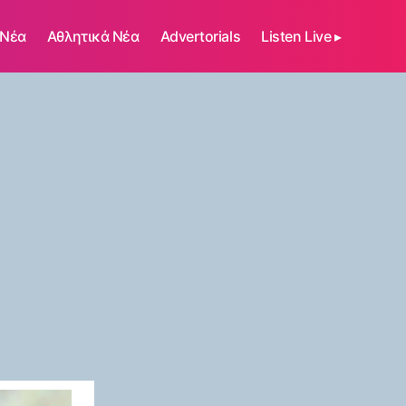
 Νέα
Αθλητικά Νέα
Advertorials
Listen Live ▸