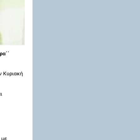
ρα΄΄
ν Κυριακή
ι
 με