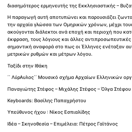
διασημότερος ερμηνευτής της Εκκλησιαστικής – Βυζα
Η παραγωγή αυτή αποτυπώνει και παρουσιάζει ζωνταν
την αρχαία γλώσσα των Ομηρικών χρόνων, μέχρι τους
ακούγονται διάλεκτοι ανά εποχή και περιοχή που κατ
έκφραση, τους λόγιους και άλλες αντιπροσωπευτικές
σημαντική αναφορά στο πως οι Έλληνες ενέταξαν αυ
μετρικών ρυθμών και μέτρων λόγου.
Ταξίδι στην Ιθάκη
΄΄ ΛύρΑυλος΄΄ Μουσικό σχήμα Αρχαίων Ελληνικών ορ
Παναγιώτης Στέφος – Μιχάλης Στέφος – Όλγα Στέφου
Keyboards: Βασίλης Παπαχρήστου
Υπεύθυνος ήχου : Νίκος Εσπιαλίδης
Ιδέα – Σκηνοθεσία – Επιμέλεια: Πέτρος Γαϊτάνος