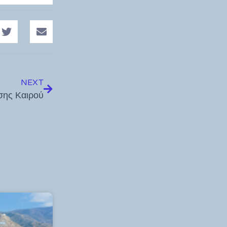
NEXT
σης Καιρού