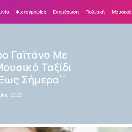
ωνία
Φωτογραφίες
Ενημέρωση
Πολιτική
Μουσικά
ρο Γαϊτάνο Με
Μουσικό Ταξίδι
Έως Σήμερα΄΄
ρίου, 2023