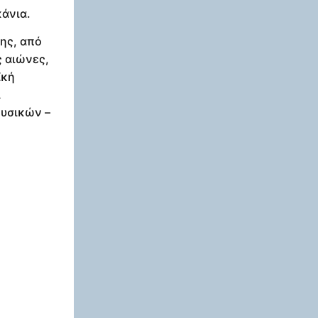
κάνια.
ης, από
ς αιώνες,
ϊκή
ι
ουσικών –