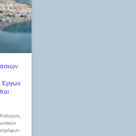
τάσεων
ν Έργων
Και
 Κάλυμνο,
ρωτικών
ηνοτρόφων