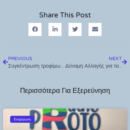
Share This Post
PREVIOUS
NEXT
Συγκέντρωση τροφίμων μακράς διάρκειας, φαρμάκων, ρουχισμού και ειδών πρώτης ανάγκης από τον Οργανισμό Διαχείρισης Κτημάτων Βακούφ
Δύναμη Αλλαγής για τα 2 χρόνια της ΚΩΑΝ: 126.000 € καθαρά Πρόεδρος – Δ/νων Σ/λος – Γεν. Δ/ντης – Δ/ντης Τ.Υ
Περισσότερα Για Εξερεύνηση
Ενημέρωση