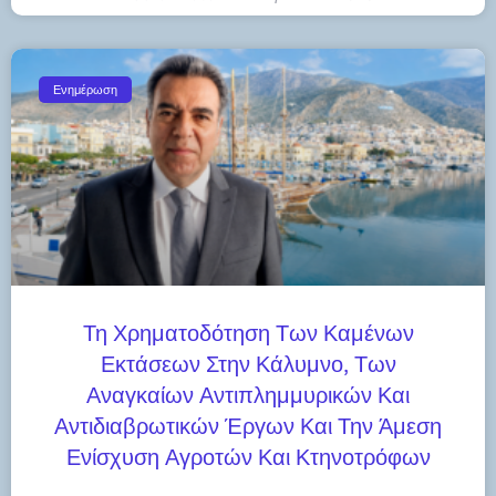
Ενημέρωση
Τη Χρηματοδότηση Των Καμένων
Εκτάσεων Στην Κάλυμνο, Των
Αναγκαίων Αντιπλημμυρικών Και
Αντιδιαβρωτικών Έργων Και Την Άμεση
Ενίσχυση Αγροτών Και Κτηνοτρόφων