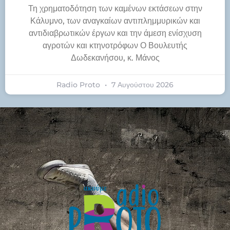
Τη χρηματοδότηση των καμένων εκτάσεων στην
Κάλυμνο, των αναγκαίων αντιπλημμυρικών και
αντιδιαβρωτικών έργων και την άμεση ενίσχυση
αγροτών και κτηνοτρόφων Ο Βουλευτής
Δωδεκανήσου, κ. Μάνος
Radio Proto
7 Αυγούστου 2026