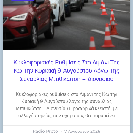
Κυκλοφοριακές Ρυθμίσεις Στο Λιμάνι Της
Κω Την Κυριακή 9 Αυγούστου Λόγω Της
Συναυλίας Μπιθικώτση – Διονυσίου
Κυκλοφοριακές ρυθμίσεις στο Λιμάνι της Κω την
Κυριακή 9 Αυγούστου λόγω της συναυλίας
Μπιθικώτση – Διονυσίου Προσωρινά κλειστή, με
αλλαγή πορείας των οχημάτων, θα παραμείνει
Radio Proto
7 Αυγούστου 2026