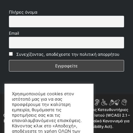
Πλήρες όνομα
Email
Συνεχίζοντας, αποδέχεστε την πολιτική απορρήτου
Χρησιμοποιούμε cookies στον
ιστότοπό μας για να σας
προσφέρουμε την καλύτερη
Η ιστοσελίδα μας συμμορφώνεται εν μέρει με τις Κατευθυντήριες
εμπειρία, θυμόμαστε τις
προτιμήσεις σας και τις
Οδηγίες για την Προσβασιμότητα Περιεχομένου Ιστού (WCAG) 2.1 –
επαναλαμβανόμενες επισκέψεις.
Επίπεδο AA, όπως προβλέπεται από τον Ευρωπαϊκό Κανονισμό για
Κάνοντας κλικ στο «Αποδοχή»,
την Προσβασιμότητα (European Accessibility Act).
αποδέχεστε τη χρήση ΟΛΩΝ των