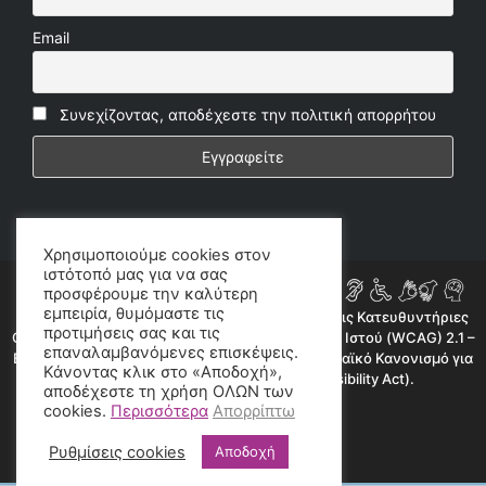
Email
Συνεχίζοντας, αποδέχεστε την πολιτική απορρήτου
Χρησιμοποιούμε cookies στον
ιστότοπό μας για να σας
προσφέρουμε την καλύτερη
εμπειρία, θυμόμαστε τις
Η ιστοσελίδα μας συμμορφώνεται εν μέρει με τις Κατευθυντήριες
προτιμήσεις σας και τις
Οδηγίες για την Προσβασιμότητα Περιεχομένου Ιστού (WCAG) 2.1 –
επαναλαμβανόμενες επισκέψεις.
Επίπεδο AA, όπως προβλέπεται από τον Ευρωπαϊκό Κανονισμό για
Κάνοντας κλικ στο «Αποδοχή»,
την Προσβασιμότητα (European Accessibility Act).
αποδέχεστε τη χρήση ΟΛΩΝ των
cookies.
Περισσότερα
Απορρίπτω
©2020 radioproto.gr
Ρυθμίσεις cookies
Αποδοχή