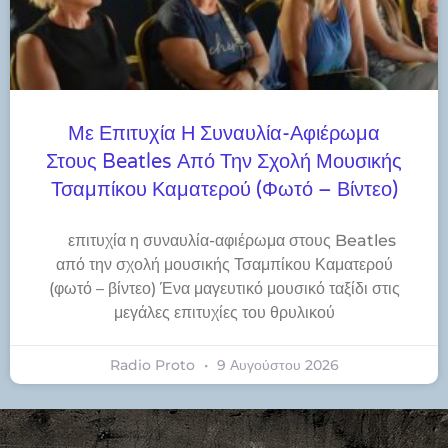
Με Επιτυχία Η Συναυλία-Αφιέρωμα
Στους Beatles Από Την Σχολή Μουσικής
Τσαμπίκου Καματερού (φωτό – Βίντεο)
​επιτυχία η συναυλία-αφιέρωμα στους Beatles
από την σχολή μουσικής Τσαμπίκου Καματερού
(φωτό – βίντεο) Ένα μαγευτικό μουσικό ταξίδι στις
μεγάλες επιτυχίες του θρυλικού
Radio Proto
9 Αυγούστου 2026