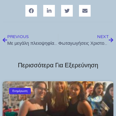
PREVIOUS
NEXT
Με μεγάλη πλειοψηφία, ο Μάνος Κόνσολας εξελέγη Πρόεδρος της Επιτροπής Περιφερειών της Βουλής
Φωταγωγήσεις Χριστουγεννιάτικων Δέντρων και Γιορτινά Παζάρια σε όλα τα χωριά της Κω
Περισσότερα Για Εξερεύνηση
Ενημέρωση