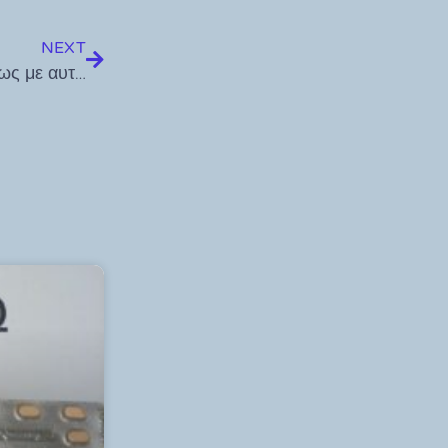
NEXT
Στην διεθνή τουριστική έκθεση της Ολλανδίας η Κως με αυτόνομο περίπτεροw