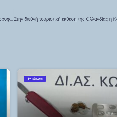
Κωνσταντίνος Χατζηεμμανουήλ – Ο Κορυφαίος των Κορυφαίων στον Κόσμο Αθλητής Master
Ενημέρωση