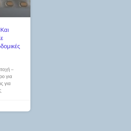
 Και
Σε
δομικές
τοχή –
ρο για
ς για
ς