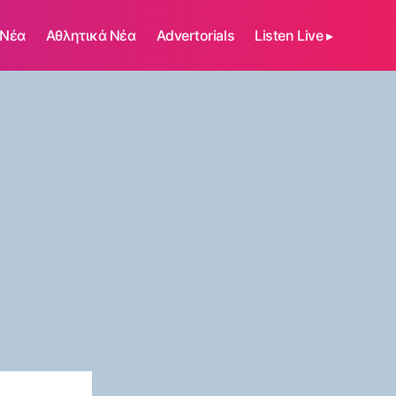
 Νέα
Αθλητικά Νέα
Advertorials
Listen Live ▸