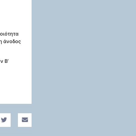
ποιότητα
 η άνοδος
ν Β’