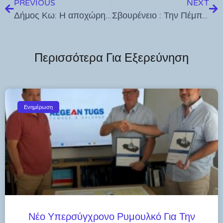
PREVIOUS
NEXT
Δήμος Κω: Η αποχώρηση, μόνη επιλογή του κ. Κυρίτση
Σβουρένειο : Την Πέμπτη η Χριστουγεννιάτικη γιορτή
Περισσότερα Για Εξερεύνηση
Ενημέρωση
Νέο Υπερσύγχρονο Ρυμουλκό Για Την