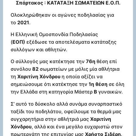
Σπάρτακος : ΚΑΤΑΤΑΞΗ ΣΩΜΑΤΕΙΩΝ Ε.Ο.Π.
Ολοκληρώθηκαν οι αγώνες ποδηλασίας για
το
2021
.
Η Ελληνική Ομοσπονδία Ποδηλασίας
(
ΕΟΠ)
εξέδωσε τα αποτελέσματα κατάταξης
συλλόγων και αθλητών.
Ο σύλλογός μας κατέκτησε την
76η
θέση επί
συνόλου
82
σωματείων με μόλις μία αθλήτρια
τη
Χαριτίνη Χόνδρου
η οποία αξίζει να
σημειώσουμε ότι κατέκτησε την
1η θέση
σε όλη
την Ελλάδα στη κατηγορία Μάστερ
Β
γυναικών.
Σ’ αυτό το δύσκολο αλλά συνάμα συναρπαστικό
ταξίδι του ποδηλάτου, οφείλουμε τα θερμά μας
συγχαρητήρια στην αθλήτριά μας
Χαριτίνη
Χόνδρου
, αλλά και ένα μεγάλο ευχαριστώ στον
πρωτεργάτη της επιτυχίας μας
Χρήστο Σιδέρη
.