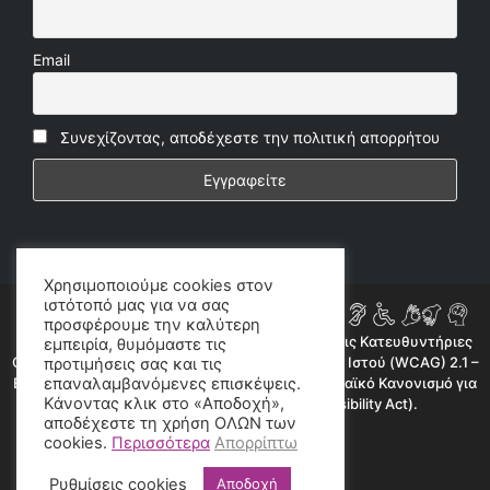
Email
Συνεχίζοντας, αποδέχεστε την πολιτική απορρήτου
Χρησιμοποιούμε cookies στον
ιστότοπό μας για να σας
προσφέρουμε την καλύτερη
Η ιστοσελίδα μας συμμορφώνεται εν μέρει με τις Κατευθυντήριες
εμπειρία, θυμόμαστε τις
Οδηγίες για την Προσβασιμότητα Περιεχομένου Ιστού (WCAG) 2.1 –
προτιμήσεις σας και τις
Επίπεδο AA, όπως προβλέπεται από τον Ευρωπαϊκό Κανονισμό για
επαναλαμβανόμενες επισκέψεις.
Κάνοντας κλικ στο «Αποδοχή»,
την Προσβασιμότητα (European Accessibility Act).
αποδέχεστε τη χρήση ΟΛΩΝ των
©2020 radioproto.gr
cookies.
Περισσότερα
Απορρίπτω
Ρυθμίσεις cookies
Αποδοχή