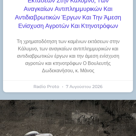
Εκτάσεων Στην Κάλυμνο, Των
Αναγκαίων Αντιπλημμυρικών Και
Αντιδιαβρωτικών Έργων Και Την Άμεση
Ενίσχυση Αγροτών Και Κτηνοτρόφων
Τη χρηματοδότηση των καμένων εκτάσεων στην
Κάλυμνο, των αναγκαίων αντιπλημμυρικών και
αντιδιαβρωτικών έργων και την άμεση ενίσχυση
αγροτών και κτηνοτρόφων Ο Βουλευτής
Δωδεκανήσου, κ. Μάνος
Radio Proto
7 Αυγούστου 2026