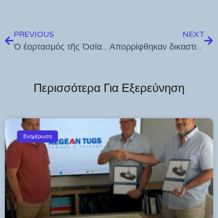
PREVIOUS
NEXT
Ὁ ἑορτασμός τῆς Ὁσίας Μελοῦς στή Βουρρίνα τῆς Κῶ τό Σάββατο 5 Ἰουλίου
Απορρίφθηκαν δικαστικά τα αιτήματα της ΔΕΥΑΡ – Επιλογή της ΔΕΥΑ Ρόδου η δικαστική σύγκρουση
Περισσότερα Για Εξερεύνηση
Ενημέρωση