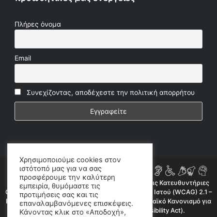
Πλήρες όνομα
Email
Συνεχίζοντας, αποδέχεστε την πολιτική απορρήτου
Χρησιμοποιούμε cookies στον
ιστότοπό μας για να σας
προσφέρουμε την καλύτερη
Η ιστοσελίδα μας συμμορφώνεται εν μέρει με τις Κατευθυντήριες
εμπειρία, θυμόμαστε τις
Οδηγίες για την Προσβασιμότητα Περιεχομένου Ιστού (WCAG) 2.1 –
προτιμήσεις σας και τις
Επίπεδο AA, όπως προβλέπεται από τον Ευρωπαϊκό Κανονισμό για
επαναλαμβανόμενες επισκέψεις.
την Προσβασιμότητα (European Accessibility Act).
Κάνοντας κλικ στο «Αποδοχή»,