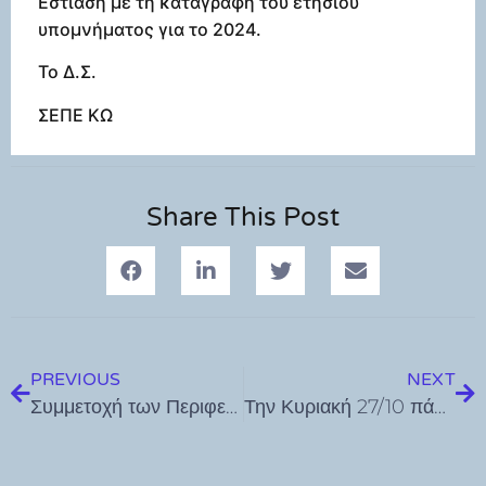
Εστίαση με τη καταγραφή του ετήσιου
υπομνήματος για το 2024.
Το Δ.Σ.
ΣΕΠΕ ΚΩ
Share This Post
PREVIOUS
NEXT
Συμμετοχή των Περιφερειακών Τμημάτων Κω και Ρόδου του Ε.Ε.Σ. στην Ιπποκρατική Εβδομάδα στην Κω
Την Κυριακή 27/10 πάμε περίπατο με θετική ενέργεια