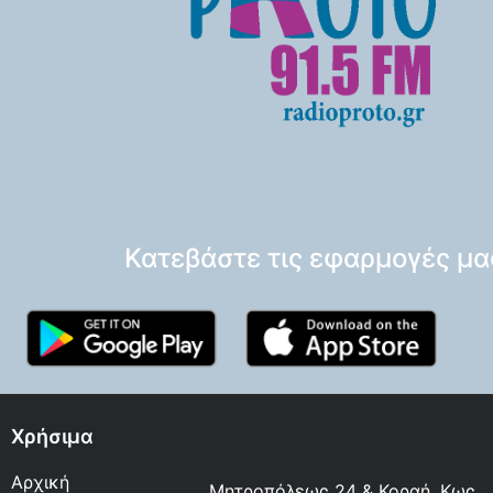
Κατεβάστε τις εφαρμογές μα
Χρήσιμα
Αρχική
Μητροπόλεως 24 & Κοραή, Κως