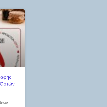
ραφής
 Οστών
Νέων