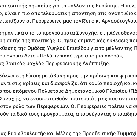
ναι ζωτικής σημασίας για το μέλλον της Ευρώπης. Η πολι
, είναι η πιο αποτελεσματική απάντηση στις αναπτυξιακ
ετωπίζουν οι Περιφέρειες μας τονίζει ο κ. Αρναούτογλου
σημαντικά από τα προγράμματα Συνοχής, στηρίζει σθενα
η αυτής της πολιτικής. Οι τρεις σημαντικές εκθέσεις πο
θεσης της Ομάδας Υψηλού Επιπέδου για το μέλλον της Π
ου Ενρίκο Λέτα «Πολύ περισσότερα από μια αγορά»,
ας βασικός μοχλός Περιφερειακής Ανάπτυξης.
άλλει στη δίκαιη μετάβαση προς την πράσινη και ψηφια
τι στις κρίσεις και διασφαλίζει ότι καμία περιοχή και 
σιο του επόμενου Πολυετούς Δημοσιονομικού Πλαισίου (ΠΔ
ή Συνοχής, να ενσωματωθούν προτεραιότητες που ανταπο
 στον ρόλο των Περιφερειών. Οι Περιφέρειες πρέπει να 
οιούν τα δικά τους προγράμματα, αποφεύγοντας οποιαδή
νας Ευρωβουλευτής και Μέλος της Προοδευτικής Συμμαχ