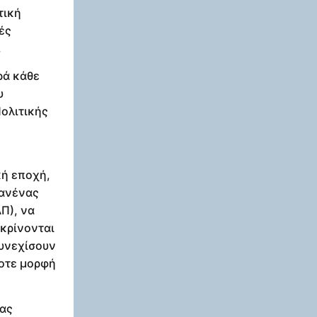
τική
ές
.
ρά κάθε
υ
ολιτικής
κή εποχή,
κανένας
Π), να
κρίνονται
συνεχίσουν
ποτε μορφή
ίας