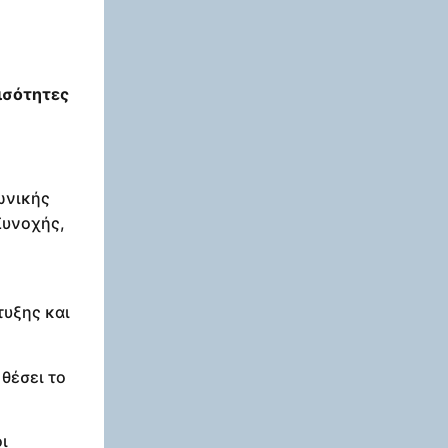
ισότητες
ωνικής
Συνοχής,
τυξης και
θέσει το
ι