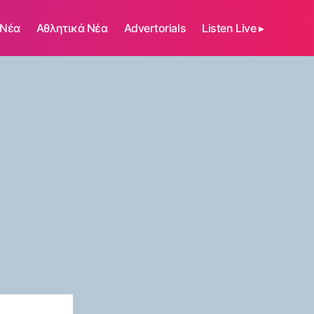
 Νέα
Αθλητικά Νέα
Advertorials
Listen Live ▸