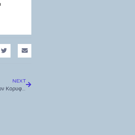
α
NEXT
Κωνσταντίνος Χατζηεμμανουήλ – Ο Κορυφαίος των Κορυφαίων στον Κόσμο Αθλητής Master