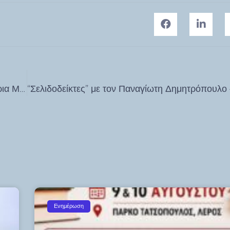
Θλίψη “Έφυγε” ο Βασίλης Χατζηπαυλής – Συλληπητήρια Μηνύματα
Ενημέρωση