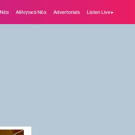
 Νέα
Αθλητικά Νέα
Advertorials
Listen Live ▸