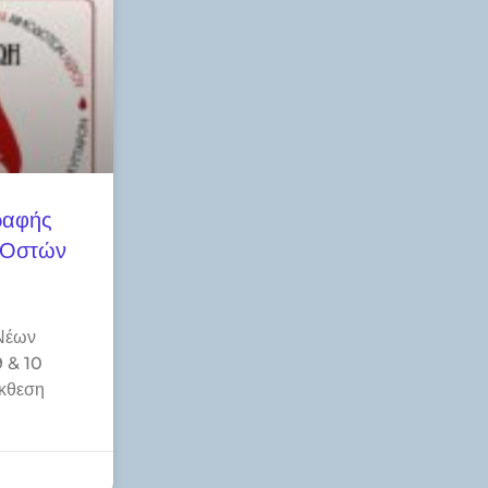
ραφής
 Οστών
Νέων
 & 10
κθεση