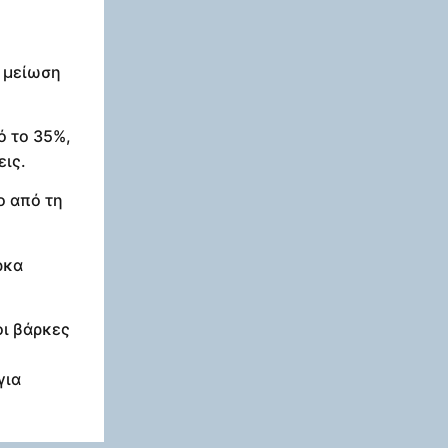
η μείωση
ό το 35%,
εις.
ο από τη
ρκα
οι βάρκες
για