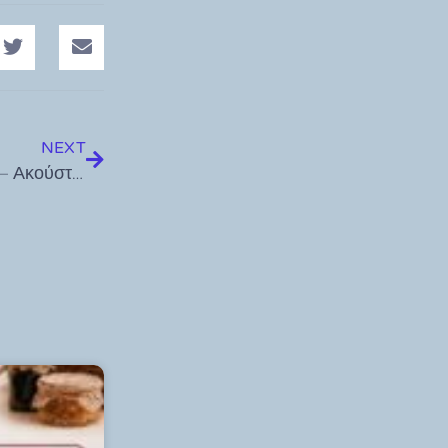
NEXT
“Σελιδοδείκτες” με τον Παναγίωτη Δημητρόπουλο – Ακούστε την εκπομπή της Δευτέρας 05.04.21