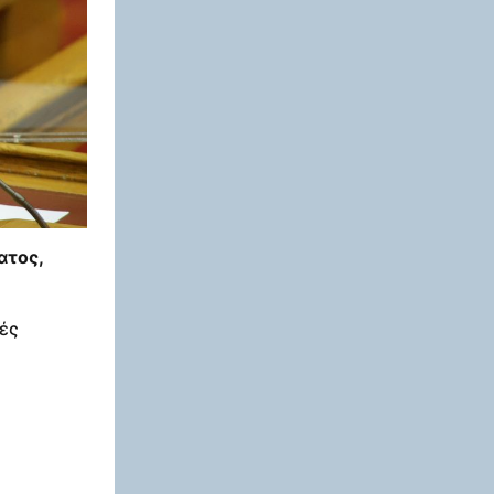
ατος,
ές