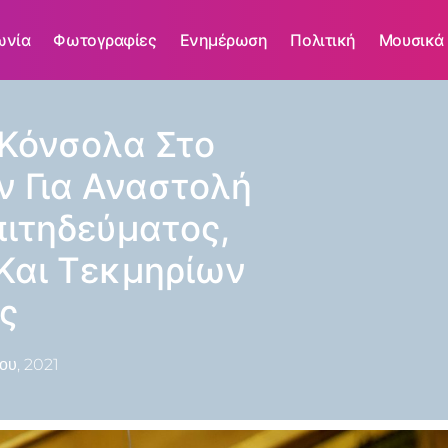
ωνία
Φωτογραφίες
Ενημέρωση
Πολιτική
Μουσικά
Κόνσολα Στο
ν Για Αναστολή
πιτηδεύματος,
Και Τεκμηρίων
ς
ου, 2021