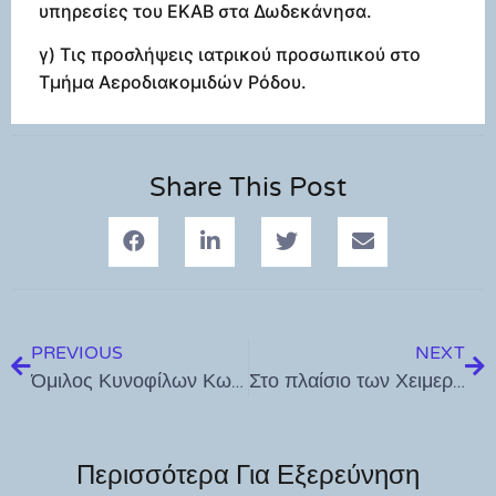
υπηρεσίες του ΕΚΑΒ στα Δωδεκάνησα.
γ) Τις προσλήψεις ιατρικού προσωπικού στο
Τμήμα Αεροδιακομιδών Ρόδου.
Share This Post
PREVIOUS
NEXT
Όμιλος Κυνοφίλων Κω: Κοινοφυλικό Σεμινάριο στις 14/3/2025
Στο πλαίσιο των Χειμερινών Πολιτιστικών Εκδηλώσεων «Ιπποκράτεια 2025» το Τμήμα Πολιτισμού Δήμου Κω σας ενημερώνει για τις καρναβαλικές εκδηλώσεις στο νησί της Κω
Περισσότερα Για Εξερεύνηση