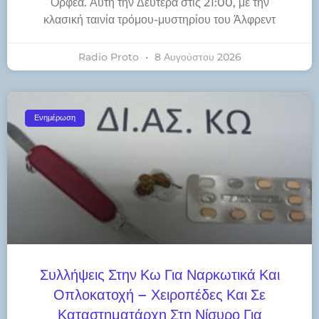
Ορφέα. Αυτή την Δευτέρα στις 21:00, με την
κλασική ταινία τρόμου-μυστηρίου του Άλφρεντ
Radio Proto
8 Αυγούστου 2026
Ενημέρωση
Συλλήψεις Στην Κω Για Ναρκωτικά Και
Οπλοκατοχή – Χειροπέδες Και Σε
Καταστηματάρχη Στη Νίσυρο Για