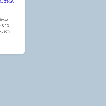
 Οστών
Νέων
 & 10
κθεση