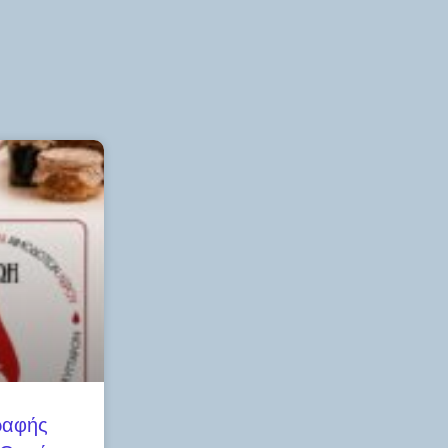
ραφής