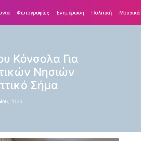
ωνία
Φωτογραφίες
Ενημέρωση
Πολιτική
Μουσικά
υ Κόνσολα Για
τικών Νησιών
πτικό Σήμα
ίου, 2024