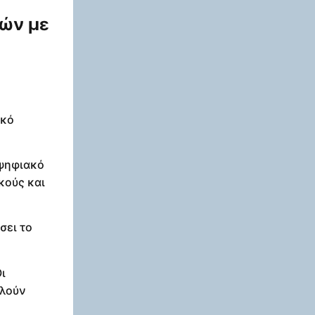
ιών με
ακό
 ψηφιακό
κούς και
σει το
ι
ελούν