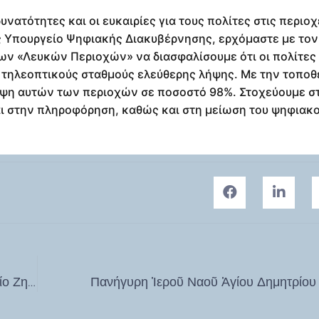
υνατότητες και οι ευκαιρίες για τους πολίτες στις περιο
ς Υπουργείο Ψηφιακής Διακυβέρνησης, ερχόμαστε με τον
ων «Λευκών Περιοχών» να διασφαλίσουμε ότι οι πολίτες
ς τηλεοπτικούς σταθμούς ελεύθερης λήψης. Με την τοπο
υψη αυτών των περιοχών σε ποσοστό 98%. Στοχεύουμε σ
αι στην πληροφόρηση, καθώς και στη μείωση του ψηφιακ
Η Κως στο διάστημα – Εκδήλωση στο Δημοτικό Σχολείο Ζηπαρίου Κω – Ιπποκράτεια 2024
Πανήγυρη Ἱεροῦ Ναοῦ Ἁγίου Δημητρίου