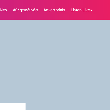
 Νέα
Αθλητικά Νέα
Advertorials
Listen Live ▸