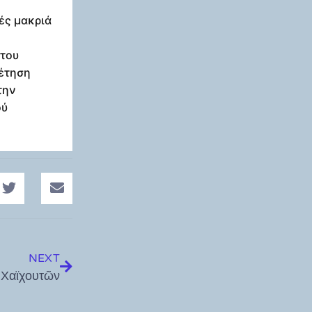
χές μακριά
 του
θέτηση
την
ού
NEXT
 Χαϊχουτῶν