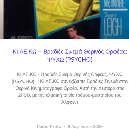
ΚΙ.ΛΕ.ΚΩ – Βραδιές Σινεμά Θερινός Ορφέας:
ΨΥΧΩ (PSYCHO)
ΚΙ.ΛΕ.ΚΩ – Βραδιές Σινεμά Θερινός Ορφέας: ΨΥΧΩ
(PSYCHO) Η ΚΙ.ΛΕ.ΚΩ συνεχίζει τις Βραδιές Σινεμά στον
Θερινό Κινηματογράφο Ορφέα. Αυτή την Δευτέρα στις
21:00, με την κλασική ταινία τρόμου-μυστηρίου του
Άλφρεντ
Radio Proto
8 Αυγούστου 2026