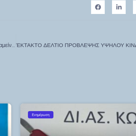
Ν. Σαντορινιός: Ο Ναυτικός Όμιλος Κω πρέπει να παραμείνει δημόσιος, προς όφελος της τοπικής κοινωνίας
Ενημέρωση