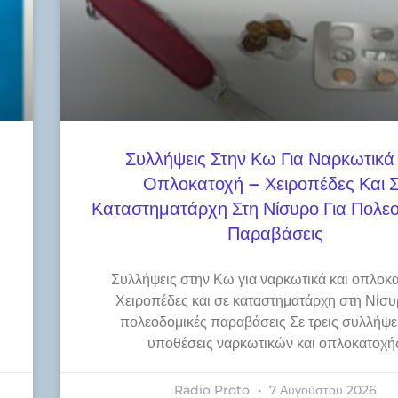
Συλλήψεις Στην Κω Για Ναρκωτικά
Οπλοκατοχή – Χειροπέδες Και 
Καταστηματάρχη Στη Νίσυρο Για Πολεο
Παραβάσεις
Συλλήψεις στην Κω για ναρκωτικά και οπλοκα
Χειροπέδες και σε καταστηματάρχη στη Νίσυ
πολεοδομικές παραβάσεις Σε τρεις συλλήψει
υποθέσεις ναρκωτικών και οπλοκατοχή
Radio Proto
7 Αυγούστου 2026