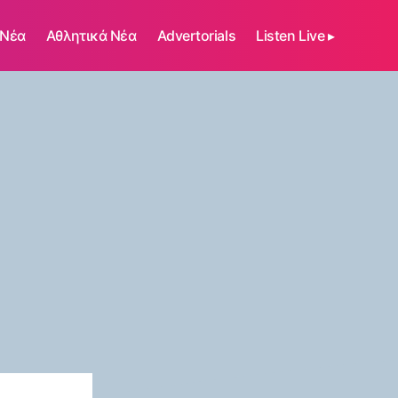
 Νέα
Αθλητικά Νέα
Advertorials
Listen Live ▸