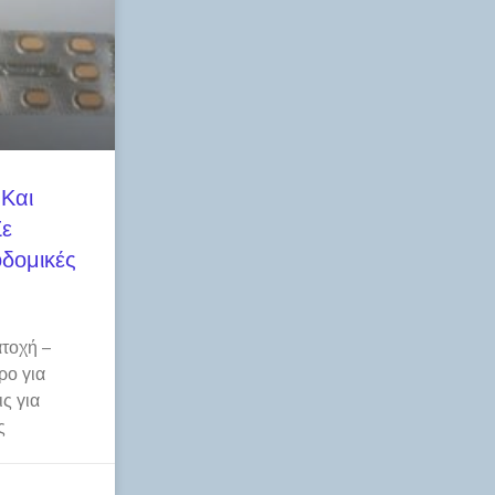
 Και
Σε
δομικές
τοχή –
ρο για
ς για
ς