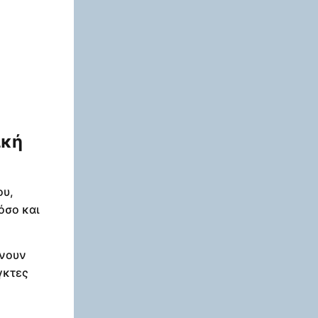
ική
ου,
όσο και
ώνουν
γκτες