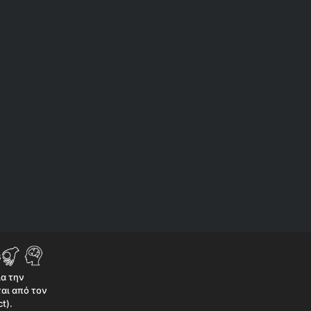
ια την
αι από τον
t).