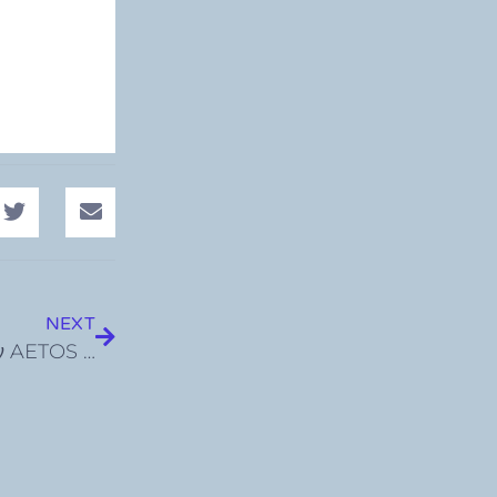
NEXT
Ο παγκόσμιος πρωταθλητής Γιώργος Τζάνος στον AETOS Fight Club