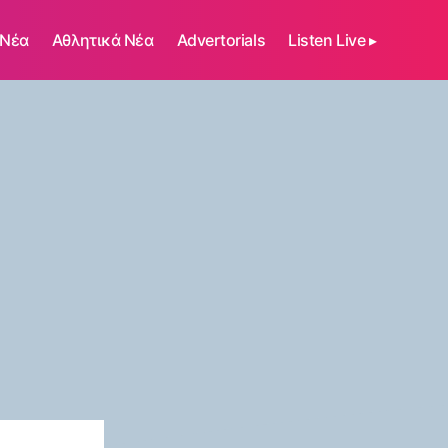
 Νέα
Αθλητικά Νέα
Advertorials
Listen Live ▸