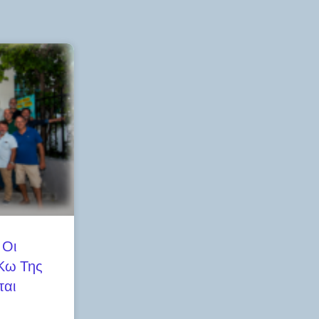
 Οι
 Κω Της
ται