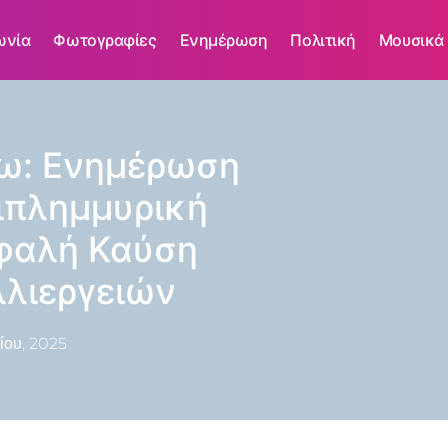
ωνία
Φωτογραφίες
Ενημέρωση
Πολιτική
Μουσικά
Κω: Ενημέρωση
τιπλημμυρική
σφαλή Καύση
λιεργειών
ίου, 2025