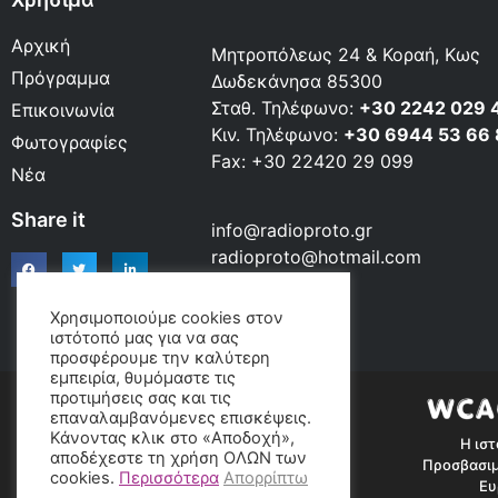
Αρχική
Μητροπόλεως 24 & Κοραή, Κως
Πρόγραμμα
Δωδεκάνησα 85300
Σταθ. Τηλέφωνο:
+30 2242 029 
Επικοινωνία
Κιν. Τηλέφωνο:
+30 6944 53 66
Φωτογραφίες
Fax: +30 22420 29 099
Νέα
Share it
info@radioproto.gr
radioproto@hotmail.com
Χρησιμοποιούμε cookies στον
ιστότοπό μας για να σας
προσφέρουμε την καλύτερη
εμπειρία, θυμόμαστε τις
προτιμήσεις σας και τις
επαναλαμβανόμενες επισκέψεις.
Κάνοντας κλικ στο «Αποδοχή»,
Η ιστ
αποδέχεστε τη χρήση ΟΛΩΝ των
Προσβασιμ
cookies.
Περισσότερα
Απορρίπτω
Ευ