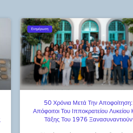
Ενημέρωση
50 Χρόνια Μετά Την Αποφοίτηση:
Απόφοιτοι Του Ιπποκρατείου Λυκείου
ς
Τάξης Του 1976 Ξανασυναντιούν