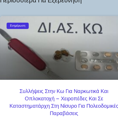
Περισσότερα Για Εξερεύνηση
Ενημέρωση
Συλλήψεις Στην Κω Για Ναρκωτικά Και
Οπλοκατοχή – Χειροπέδες Και Σε
Καταστηματάρχη Στη Νίσυρο Για Πολεοδομικέ
Παραβάσεις