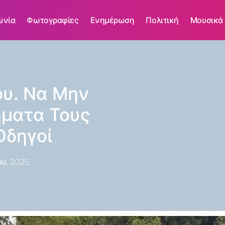
ωνία
Φωτογραφίες
Ενημέρωση
Πολιτική
Μουσικά
ου. Να Μην
ματα Τους
Οδηγοί
ου, 2025