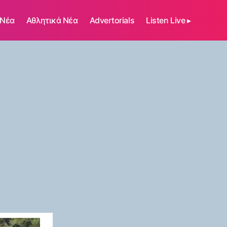
 Νέα
Αθλητικά Νέα
Advertorials
Listen Live ▸