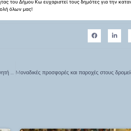
τας του Δήμου Κω ευχαριστεί τους δημότες για την κατ
βολή όλων μας!
Με επιτυχία ολοκληρώθηκε η διαβούλευση για την τεχνητή νοημοσύνη στην εκπαίδευση στην Κω