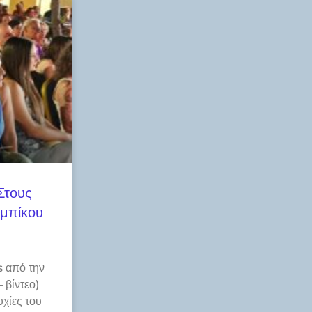
Στους
αμπίκου
s από την
 βίντεο)
υχίες του