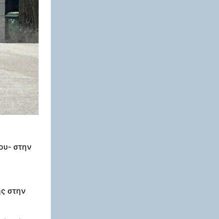
ου- στην
ης στην