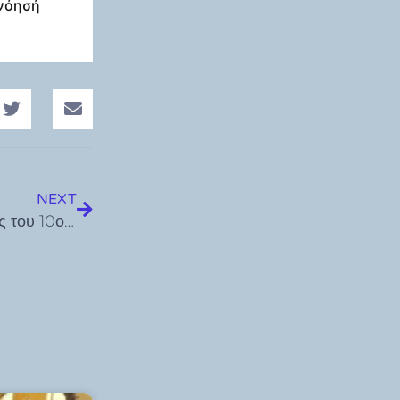
ανόησή
NEXT
Mοναδικές προσφορές και παροχές στους δρομείς του 10ου TUI Rhodes Marathon