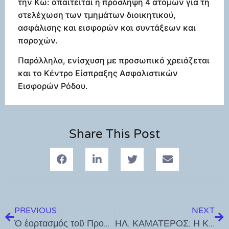
την Κω: απαιτείται η πρόσληψη 4 ατόμων για τη
στελέχωση των τμημάτων διοικητικού,
ασφάλισης και εισφορών και συντάξεων και
παροχών.
Παράλληλα, ενίσχυση με προσωπικό χρειάζεται
και το Κέντρο Είσπραξης Ασφαλιστικών
Εισφορών Ρόδου.
Share This Post
PREVIOUS
NEXT
Ὁ ἑορτασμός τοῦ Προφήτη Ζαχαρία στήν Κῶ
ΗΛ. ΚΑΜΑΤΕΡΟΣ: Η Κα ΜΕΝΔΩΝΗ: Κάθε χρόνο τα ίδια ψέματα