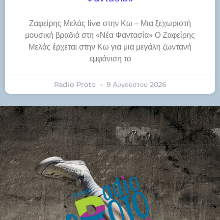
Ζαφείρης Μελάς live στην Κω – Μια ξεχωριστή
μουσική βραδιά στη «Νέα Φαντασία» Ο Ζαφείρης
Μελάς έρχεται στην Κω για μια μεγάλη ζωντανή
εμφάνιση το
Radio Proto
9 Αυγούστου 2026