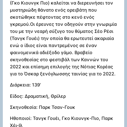
(Γκο Κιουνγκ Πιο) καλείται να διερευνήσει τον
μυστηριώδη θάνατο ενός ορειβάτη που
σκοτώθηκε πέφτοντας στο κενό ενός
γκρεμού.Οι έρευνες τον οδηγούν στην γνωριμία
του με την νεαρή σύζυγο του θύματος Σέο Ρέσι
(Τανγκ Γουέι) την οποία θα ερωτευτεί ακαριαία
ενώ ο ίδιος είναι παντρεμένος σε έναν
φαινομενικά αδιέξοδο γάμο. Βραβείο
σκηνοθεσίας στο φεστιβάλ των Καννών του
2022 και επίσημη επιλογής της Νότιας Κορέας
για το Όσκαρ ξενόγλωσσης ταινίας για το 2022.
Διάρκεια: 139’
Είδος: Δραματική, Θρίλερ
Σκηνοθεσία: Παρκ Τσαν-Γουκ
Ηθοποιοί: Τανγκ Γουέι, Γκο Κιουνγκ-Πιο, Παρκ
Χέι-Ιλ