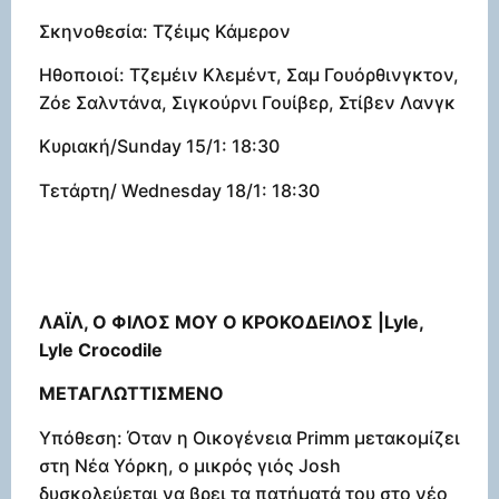
Σκηνοθεσία: Τζέιμς Κάμερον
Ηθοποιοί: Τζεμέιν Κλεμέντ, Σαμ Γουόρθινγκτον,
Ζόε Σαλντάνα, Σιγκούρνι Γουίβερ, Στίβεν Λανγκ
Κυριακή/Sunday 15/1: 18:30
Τετάρτη/ Wednesday 18/1: 18:30
ΛΑΪΛ, Ο ΦΙΛΟΣ ΜΟΥ Ο ΚΡΟΚΟΔΕΙΛΟΣ |Lyle,
Lyle Crocodile
ΜΕΤΑΓΛΩΤΤΙΣΜΕΝΟ
Υπόθεση: Όταν η Οικογένεια Primm μετακομίζει
στη Νέα Υόρκη, ο μικρός γιός Josh
δυσκολεύεται να βρει τα πατήματά του στο νέο