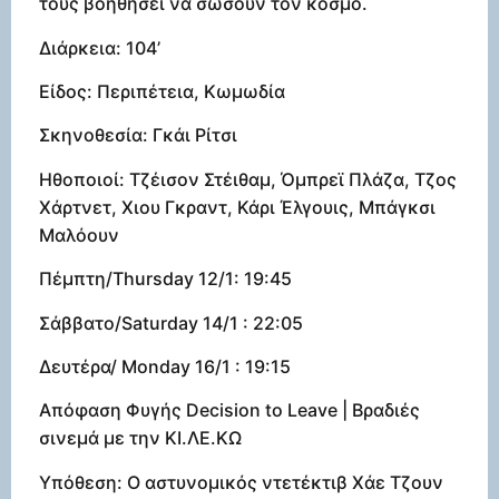
τους βοηθήσει να σώσουν τον κόσμο.
Διάρκεια: 104’
Είδος: Περιπέτεια, Κωμωδία
Σκηνοθεσία: Γκάι Ρίτσι
Ηθοποιοί: Τζέισον Στέιθαμ, Όμπρεϊ Πλάζα, Τζος
Χάρτνετ, Χιου Γκραντ, Κάρι Έλγουις, Μπάγκσι
Μαλόουν
Πέμπτη/Thursday 12/1: 19:45
Σάββατο/Saturday 14/1 : 22:05
Δευτέρα/ Monday 16/1 : 19:15
Απόφαση Φυγής Decision to Leave | Βραδιές
σινεμά με την ΚΙ.ΛΕ.ΚΩ
Υπόθεση: Ο αστυνομικός ντετέκτιβ Χάε Τζουν