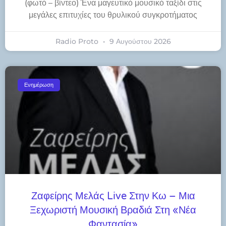
(φωτό – βίντεο) Ένα μαγευτικό μουσικό ταξίδι στις
μεγάλες επιτυχίες του θρυλικού συγκροτήματος
Radio Proto
9 Αυγούστου 2026
Ενημέρωση
Ζαφείρης Μελάς Live Στην Κω – Μια
Ξεχωριστή Μουσική Βραδιά Στη «Νέα
Φαντασία»