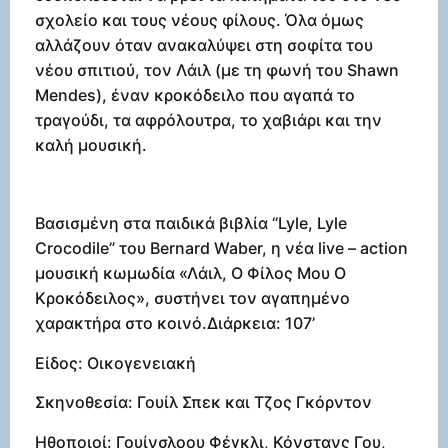
σχολείο και τους νέους φίλους. Όλα όμως
αλλάζουν όταν ανακαλύψει στη σοφίτα του
νέου σπιτιού, τον Λάιλ (με τη φωνή του Shawn
Mendes), έναν κροκόδειλο που αγαπά το
τραγούδι, τα αφρόλουτρα, το χαβιάρι και την
καλή μουσική.
Βασισμένη στα παιδικά βιβλία “Lyle, Lyle
Crocodile” του Bernard Waber, η νέα live – action
μουσική κωμωδία «Λάιλ, Ο Φίλος Μου Ο
Κροκόδειλος», συστήνει τον αγαπημένο
χαρακτήρα στο κοινό.Διάρκεια: 107’
Είδος: Οικογενειακή
Σκηνοθεσία: Γουίλ Σπεκ και Τζος Γκόρντον
Ηθοποιοί: Γουίνσλοου Φέγκλι, Κόνστανς Γου,