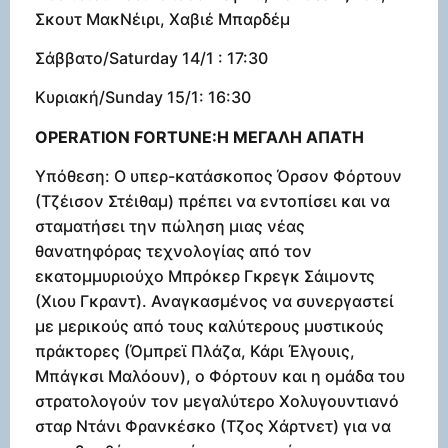
Σκουτ ΜακΝέιρι, Χαβιέ Μπαρδέμ
Σάββατο/Saturday 14/1 : 17:30
Κυριακή/Sunday 15/1: 16:30
OPERATION FORTUNE:Η ΜΕΓΑΛΗ ΑΠΑΤΗ
Υπόθεση: Ο υπερ-κατάσκοπος Όρσον Φόρτουν
(Τζέισον Στέιθαμ) πρέπει να εντοπίσει και να
σταματήσει την πώληση μιας νέας
θανατηφόρας τεχνολογίας από τον
εκατομμυριούχο Μπρόκερ Γκρεγκ Σάιμοντς
(Χιου Γκραντ). Αναγκασμένος να συνεργαστεί
με μερικούς από τους καλύτερους μυστικούς
πράκτορες (Όμπρεϊ Πλάζα, Κάρι Έλγουις,
Μπάγκσι Μαλόουν), ο Φόρτουν και η ομάδα του
στρατολογούν τον μεγαλύτερο Χολυγουντιανό
σταρ Ντάνι Φρανκέσκο (Τζος Χάρτνετ) για να