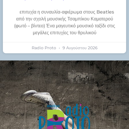
​επιτυχία η συναυλία-αφιέρωμα στους Beatles
από την σχολή μουσικής Τσαμπίκου Καματερού
(φωτό – βίντεο) Ένα μαγευτικό μουσικό ταξίδι στις
μεγάλες επιτυχίες του θρυλικού
Radio Proto
9 Αυγούστου 2026