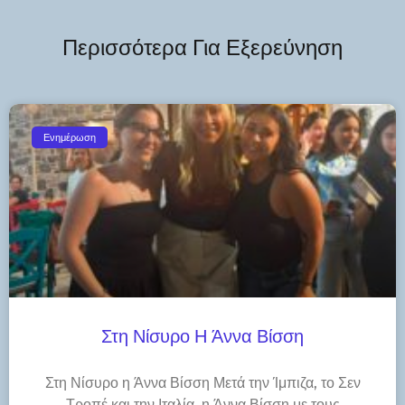
Περισσότερα Για Εξερεύνηση
Ενημέρωση
Στη Νίσυρο Η Άννα Βίσση
Στη Νίσυρο η Άννα Βίσση Μετά την Ίμπιζα, το Σεν
Τροπέ και την Ιταλία, η Άννα Βίσση με τους