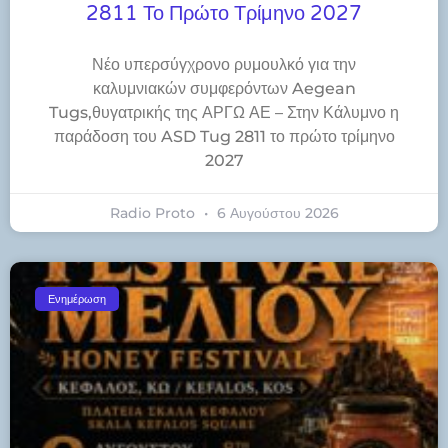
2811 Το Πρώτο Τρίμηνο 2027
Νέο υπερσύγχρονο ρυμουλκό για την
καλυμνιακών συμφερόντων Aegean
Tugs,θυγατρικής της ΑΡΓΩ ΑΕ – Στην Κάλυμνο η
παράδοση του ASD Tug 2811 το πρώτο τρίμηνο
2027
Radio Proto
6 Αυγούστου 2026
Ενημέρωση