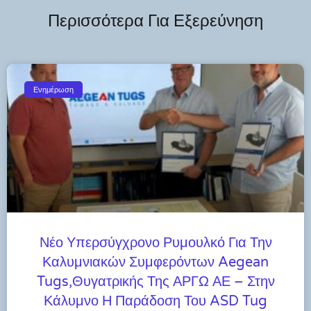
Περισσότερα Για Εξερεύνηση
Ενημέρωση
Νέο Υπερσύγχρονο Ρυμουλκό Για Την
Καλυμνιακών Συμφερόντων Aegean
Tugs,θυγατρικής Της ΑΡΓΩ ΑΕ – Στην
Κάλυμνο Η Παράδοση Του ASD Tug