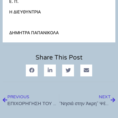
Ε. Π.
Η ΔΙΕΥΘΥΝΤΡΙΑ
ΔΗΜΗΤΡΑ ΠΑΠΑΝΙΚΟΛΑ
Share This Post
PREVIOUS
NEXT
ΕΠΙΧΟΡΗΓΗΣΗ ΤΟΥ ΔΗΜΟΥ ΛΕΡΟΥ ΓΙΑ ΤΗΝ ΥΛΟΠΟΙΗΣΗ ΤΗΣ ΜΕΛΕΤΗΣ ΩΡΙΜΑΝΣΗΣ ΤΟΥ ΕΡΓΟΥ ΕΓΚΑΤΑΣΤΑΣΗΣ ΜΟΝΑΔΩΝ ΑΦΑΛΑΤΩΣΗΣ ΘΑΛΑΣΣΙΝΟΥ ΝΕΡΟΥ ΓΙΑ ΤΗΝ ΥΔΡΕΥΣΗ ΤΗΣ ΝΗΣΟΥ ΛΕΡΟΥ
“Νησιά στην Άκρη” Ψέριμος – Τετάρτη 2 Νοεμβρίου στις 19:30