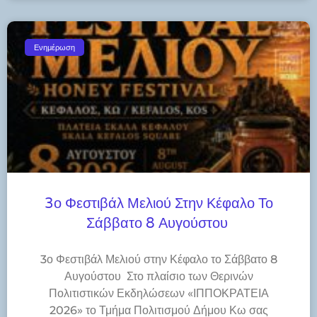
Ενημέρωση
3ο Φεστιβάλ Μελιού Στην Κέφαλο Το
Σάββατο 8 Αυγούστου
3ο Φεστιβάλ Μελιού στην Κέφαλο το Σάββατο 8
Αυγούστου Στο πλαίσιο των Θερινών
Πολιτιστικών Εκδηλώσεων «ΙΠΠΟΚΡΑΤΕΙΑ
2026» το Τμήμα Πολιτισμού Δήμου Κω σας