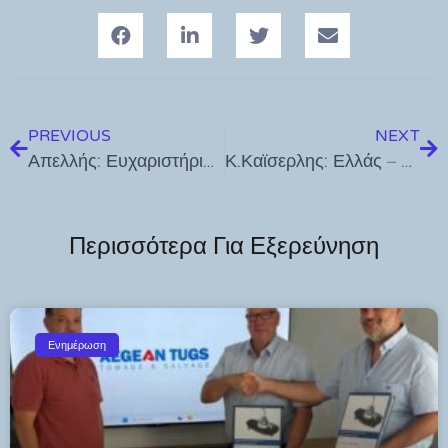
PREVIOUS
NEXT
Απελλής: Ευχαριστήριο για όσους συνέβαλαν στην Δενδροφύτευση
Κ.Καϊσερλης: Ελλάς – Έτσι, για να ξέρετε τι γίνεται! Καρτελ και Φαντς αλωνίζουν
Περισσότερα Για Εξερεύνηση
Ενημέρωση