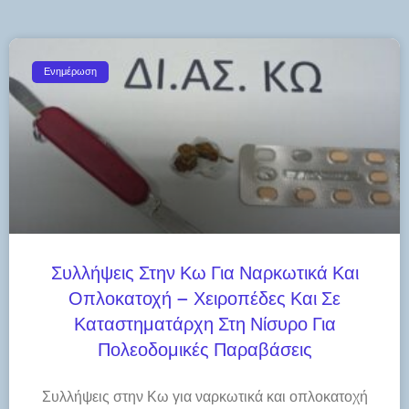
Ενημέρωση
Συλλήψεις Στην Κω Για Ναρκωτικά Και
Οπλοκατοχή – Χειροπέδες Και Σε
Καταστηματάρχη Στη Νίσυρο Για
Πολεοδομικές Παραβάσεις
Συλλήψεις στην Κω για ναρκωτικά και οπλοκατοχή