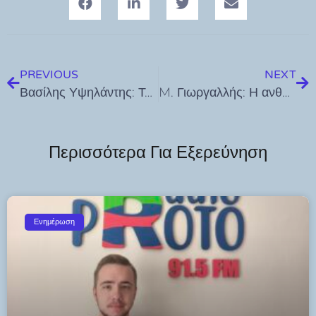
PREVIOUS
NEXT
Βασίλης Υψηλάντης: Τα Δωδεκάνησα στο επίκεντρο του προγράμματος αντιμετώπισης του λαγοκέφαλου
M. Γιωργαλλής: Η ανθρώπινη ζωή δεν προστατεύεται με “μπακαλόχαρτα”
Περισσότερα Για Εξερεύνηση
Ενημέρωση