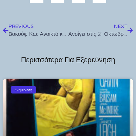
PREVIOUS
NEXT
Βακούφ Κω: Ανοικτό κάλεσμα σε όλους τους Μουσουλμάνους για ενημέρωση σχετικά με τα τεμένη
Ανοίγει στις 21 Οκτωβρίου η πλατφόρμα υποβολής αιτήσεων στο πρόγραμμα “ΝΗΣΙδΑ”, για την στήριξη των ΜμΕ του Ν. Αιγαίου
Περισσότερα Για Εξερεύνηση
Ενημέρωση