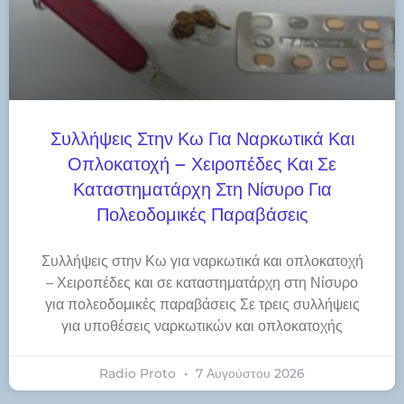
Συλλήψεις Στην Κω Για Ναρκωτικά Και
Οπλοκατοχή – Χειροπέδες Και Σε
Καταστηματάρχη Στη Νίσυρο Για
Πολεοδομικές Παραβάσεις
Συλλήψεις στην Κω για ναρκωτικά και οπλοκατοχή
– Χειροπέδες και σε καταστηματάρχη στη Νίσυρο
για πολεοδομικές παραβάσεις Σε τρεις συλλήψεις
για υποθέσεις ναρκωτικών και οπλοκατοχής
Radio Proto
7 Αυγούστου 2026