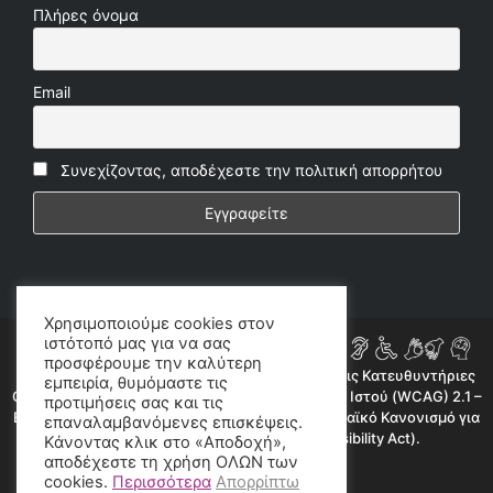
Πλήρες όνομα
Email
Συνεχίζοντας, αποδέχεστε την πολιτική απορρήτου
Χρησιμοποιούμε cookies στον
ιστότοπό μας για να σας
προσφέρουμε την καλύτερη
Η ιστοσελίδα μας συμμορφώνεται εν μέρει με τις Κατευθυντήριες
εμπειρία, θυμόμαστε τις
Οδηγίες για την Προσβασιμότητα Περιεχομένου Ιστού (WCAG) 2.1 –
προτιμήσεις σας και τις
Επίπεδο AA, όπως προβλέπεται από τον Ευρωπαϊκό Κανονισμό για
επαναλαμβανόμενες επισκέψεις.
την Προσβασιμότητα (European Accessibility Act).
Κάνοντας κλικ στο «Αποδοχή»,
αποδέχεστε τη χρήση ΟΛΩΝ των
©2020 radioproto.gr
cookies.
Περισσότερα
Απορρίπτω