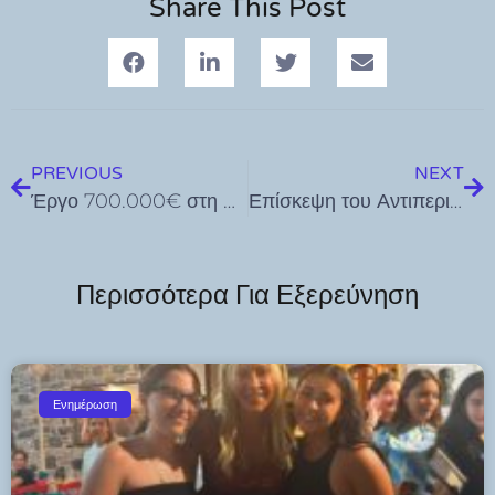
Share This Post
PREVIOUS
NEXT
Έργο 700.000€ στη ΔΕΥΑΚ για εκσυγχρονισμό 2300ων μέτρων δικτύου ύδρευσης Δημοπρατείται και ξεκινά στους επόμενους μήνες
Επίσκεψη του Αντιπεριφερειάρχη Πρωτογενούς Τομέα Φιλήμονα Ζαννετίδη σε Κω, Λέρο και Αγαθονήσι
Περισσότερα Για Εξερεύνηση
Ενημέρωση