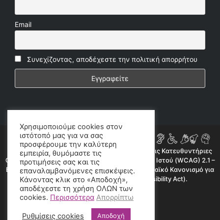
Email
Συνεχίζοντας, αποδέχεστε την πολιτική απορρήτου
Χρησιμοποιούμε cookies στον
ιστότοπό μας για να σας
προσφέρουμε την καλύτερη
Η ιστοσελίδα μας συμμορφώνεται εν μέρει με τις Κατευθυντήριες
εμπειρία, θυμόμαστε τις
Οδηγίες για την Προσβασιμότητα Περιεχομένου Ιστού (WCAG) 2.1 –
προτιμήσεις σας και τις
Επίπεδο AA, όπως προβλέπεται από τον Ευρωπαϊκό Κανονισμό για
επαναλαμβανόμενες επισκέψεις.
την Προσβασιμότητα (European Accessibility Act).
Κάνοντας κλικ στο «Αποδοχή»,
αποδέχεστε τη χρήση ΟΛΩΝ των
©2020 radioproto.gr
cookies.
Περισσότερα
Απορρίπτω
Ρυθμίσεις cookies
Αποδοχή