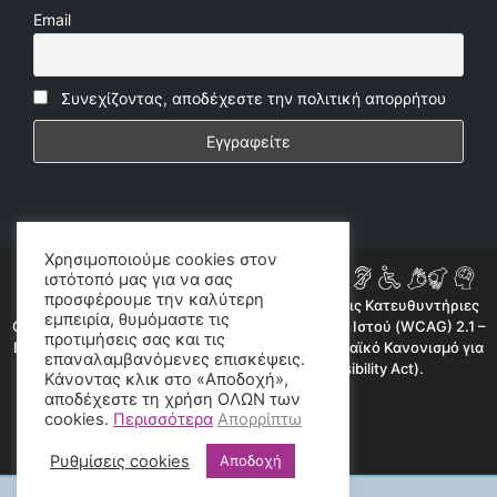
Email
Συνεχίζοντας, αποδέχεστε την πολιτική απορρήτου
Χρησιμοποιούμε cookies στον
ιστότοπό μας για να σας
προσφέρουμε την καλύτερη
Η ιστοσελίδα μας συμμορφώνεται εν μέρει με τις Κατευθυντήριες
εμπειρία, θυμόμαστε τις
Οδηγίες για την Προσβασιμότητα Περιεχομένου Ιστού (WCAG) 2.1 –
προτιμήσεις σας και τις
Επίπεδο AA, όπως προβλέπεται από τον Ευρωπαϊκό Κανονισμό για
επαναλαμβανόμενες επισκέψεις.
την Προσβασιμότητα (European Accessibility Act).
Κάνοντας κλικ στο «Αποδοχή»,
αποδέχεστε τη χρήση ΟΛΩΝ των
©2020 radioproto.gr
cookies.
Περισσότερα
Απορρίπτω
Ρυθμίσεις cookies
Αποδοχή