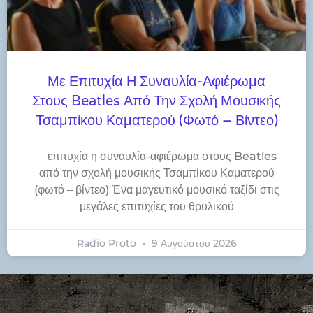
Με Επιτυχία Η Συναυλία-Αφιέρωμα
Στους Beatles Από Την Σχολή Μουσικής
Τσαμπίκου Καματερού (φωτό – Βίντεο)
​επιτυχία η συναυλία-αφιέρωμα στους Beatles
από την σχολή μουσικής Τσαμπίκου Καματερού
(φωτό – βίντεο) Ένα μαγευτικό μουσικό ταξίδι στις
μεγάλες επιτυχίες του θρυλικού
Radio Proto
9 Αυγούστου 2026