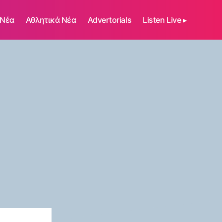
 Νέα
Αθλητικά Νέα
Advertorials
Listen Live ▸