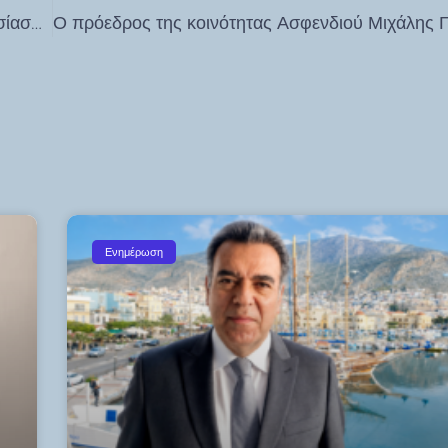
“Ελλάς των Τεσσάρων Θαλασσών”: Η επίσημη παρουσίαση του βιβλίου του καθηγητή – τέως υφυπουργού Γιάννη Βαληνάκη
Ενημέρωση