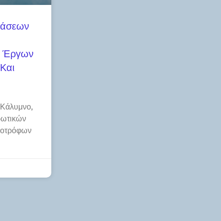
τάσεων
ν Έργων
Και
 Κάλυμνο,
ρωτικών
ηνοτρόφων