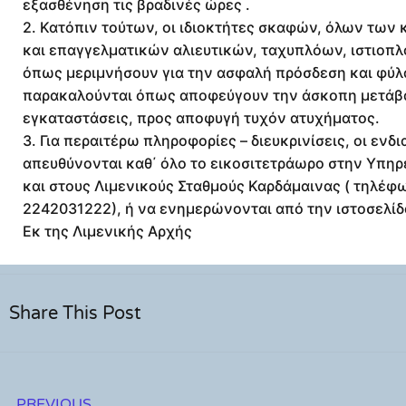
εξασθένηση τις βραδινές ώρες .
2. Κατόπιν τούτων, οι ιδιοκτήτες σκαφών, όλων των
και επαγγελματικών αλιευτικών, ταχυπλόων, ιστιοπλ
όπως μεριμνήσουν για την ασφαλή πρόσδεση και φύλα
παρακαλούνται όπως αποφεύγουν την άσκοπη μετάβα
εγκαταστάσεις, προς αποφυγή τυχόν ατυχήματος.
3. Για περαιτέρω πληροφορίες – διευκρινίσεις, οι εν
απευθύνονται καθ΄ όλο το εικοσιτετράωρο στην Υπη
και στους Λιμενικούς Σταθμούς Καρδάμαινας ( τηλέφ
2242031222), ή να ενημερώνονται από την ιστοσελίδα
Εκ της Λιμενικής Αρχής
Share This Post
PREVIOUS