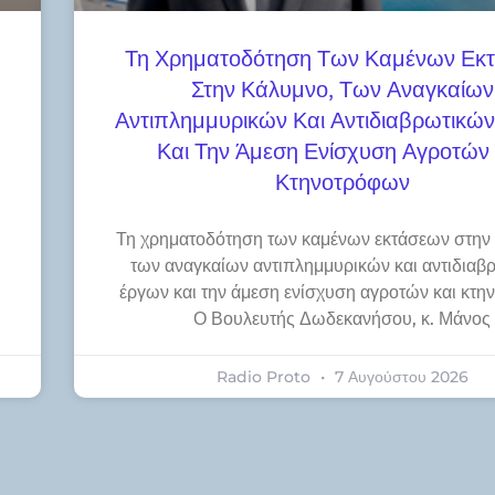
Τη Χρηματοδότηση Των Καμένων Εκ
Στην Κάλυμνο, Των Αναγκαίων
Αντιπλημμυρικών Και Αντιδιαβρωτικώ
Και Την Άμεση Ενίσχυση Αγροτών 
Κτηνοτρόφων
Τη χρηματοδότηση των καμένων εκτάσεων στην
των αναγκαίων αντιπλημμυρικών και αντιδιαβ
έργων και την άμεση ενίσχυση αγροτών και κτ
Ο Βουλευτής Δωδεκανήσου, κ. Μάνος
Radio Proto
7 Αυγούστου 2026