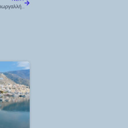
Ο πρόεδρος της κοινότητας Ασφενδιού Μιχάλης Γιωργαλλής ζητά την αποσυμφόρηση της Κω, την απομάκρυνση των ΜΚΟ και εκφράζει την συμπαράσταση του στον πρόεδρο της κοινότητας Πυλίου , Θοδωρή Πάχο