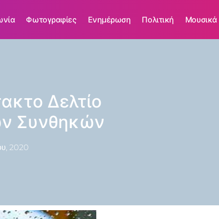
ωνία
Φωτογραφίες
Ενημέρωση
Πολιτική
Μουσικά
τακτο Δελτίο
ών Συνθηκών
ου, 2020