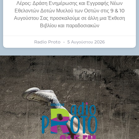
Λέρος: Δράση Ενημέρωσης και Εγγραφής Νέων
Εθελοντών Δοτών Μυελού των Οστών στις 9 & 10
Αυγούστου Σας προσκαλούμε σε άλλη μια Έκθεση
Βιβλίου και παραδοσιακών
Radio Proto
5 Αυγούστου 2026